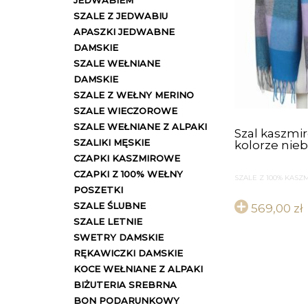
JEDWABIEM
SZALE Z JEDWABIU
APASZKI JEDWABNE
DAMSKIE
SZALE WEŁNIANE
DAMSKIE
SZALE Z WEŁNY MERINO
SZALE WIECZOROWE
SZALE WEŁNIANE Z ALPAKI
Szal kaszmi
SZALIKI MĘSKIE
kolorze nie
CZAPKI KASZMIROWE
CZAPKI Z 100% WEŁNY
SZALE Z 100% KASZ
POSZETKI
SZALE ŚLUBNE
569,00
zł
SZALE LETNIE
SWETRY DAMSKIE
RĘKAWICZKI DAMSKIE
KOCE WEŁNIANE Z ALPAKI
BIŻUTERIA SREBRNA
BON PODARUNKOWY