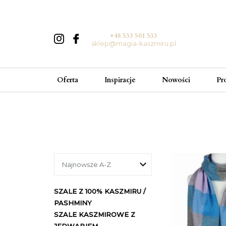
+48 533 501 533
sklep@magia-kaszmiru.pl
Oferta
Inspiracje
Nowości
Pr
SZALE Z 100% KASZMIRU /
PASHMINY
SZALE KASZMIROWE Z