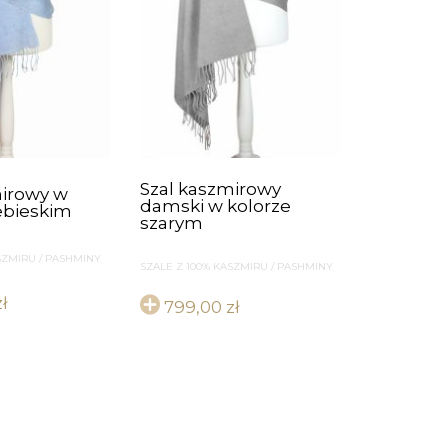
Szal kaszmirowy
mirowy w
damski w kolorze
ebieskim
szarym
SZMIRU / PASHMINY
SZALE Z 100% KASZMIRU / PASHMINY
zł
799,00
zł