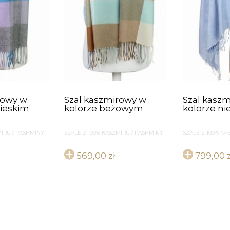
rowy w
Szal kaszmirowy w
Szal kasz
bieskim
kolorze beżowym
kolorze ni
MIRU / PASHMINY
SZALE Z 100% KASZMIRU / PASHMINY
SZALE Z 100% KA
569,00
zł
799,00