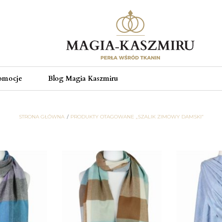
omocje
Blog Magia Kaszmiru
STRONA GŁÓWNA
PRODUKTY OTAGOWANE „SZALIK ZIMOWY DAMSKI”
szalik zimowy damski