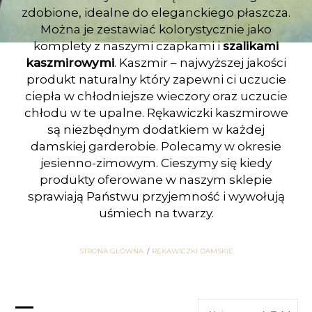
zdobione, idealne do eleganckiego płaszcza.
Można je zestawiać kolorystycznie jako
komplety z naszymi czapkami i
szalikami
kaszmirowymi
. Kaszmir – najwyższej jakości
produkt naturalny który zapewni ci uczucie
ciepła w chłodniejsze wieczory oraz uczucie
chłodu w te upalne. Rękawiczki kaszmirowe
są niezbędnym dodatkiem w każdej
damskiej garderobie. Polecamy w okresie
jesienno-zimowym. Cieszymy się kiedy
produkty oferowane w naszym sklepie
sprawiają Państwu przyjemność i wywołują
uśmiech na twarzy.
STRONA GŁÓWNA
RĘKAWICZKI DAMSKIE