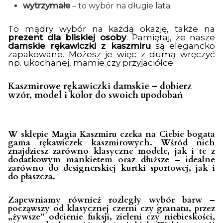
wytrzymałe
– to wybór na długie lata.
To mądry wybór na każdą okazję, także na
prezent dla bliskiej osoby
. Pamiętaj, że nasze
damskie rękawiczki z kaszmiru
są elegancko
zapakowane. Możesz je więc z dumą wręczyć
np. ukochanej, mamie czy przyjaciółce.
Kaszmirowe rękawiczki damskie – dobierz
wzór, model i kolor do swoich upodobań
W sklepie Magia Kaszmiru czeka na Ciebie bogata
gama
rękawiczek kaszmirowych
. Wśród nich
znajdziesz zarówno klasyczne modele, jak i te z
dodatkowym mankietem oraz dłuższe – idealne
zarówno do designerskiej kurtki sportowej, jak i
do płaszcza.
Zapewniamy również rozległy wybór barw –
począwszy od klasycznej czerni czy granatu, przez
„żywsze” odcienie fuksji, zieleni czy niebieskości,