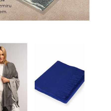
szmiru
dem.