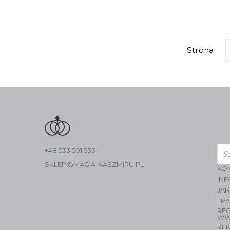
Strona
Wys
+48 533 501 533
pro
SKLEP@MAGIA-KASZMIRU.PL
KO
INF
JAK
TR
RE
WW
RE