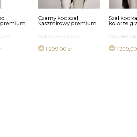
oc
Czarny koc szal
Szal koc 
 premium
kaszmirowy premium
kolorze g
ALPAKI
KOCE WEŁNIANE Z ALPAKI
KOCE WEŁNIANE 
ł
1 299,00
zł
1 299,0