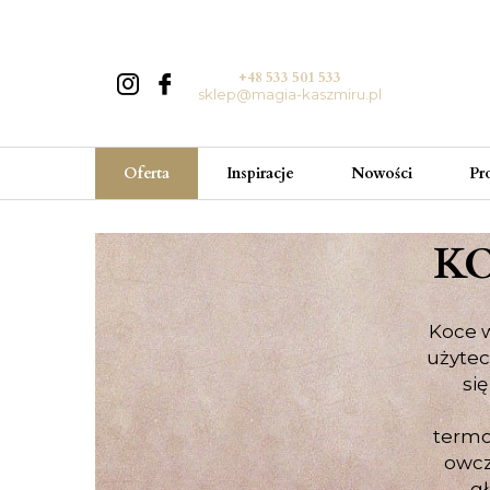
+48 533 501 533
sklep@magia-kaszmiru.pl
Oferta
Inspiracje
Nowości
Pr
KO
Koce w
użytec
si
termo
owcz
gł