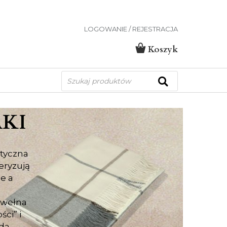
LOGOWANIE / REJESTRACJA
Koszyk
Wyszukiwarka
produktów
AKI
ktyczna
eryzują
e a
 wełna
ci” i
ada