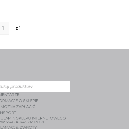
z 1
zukiwarka
duktów
MENTARZE
ORMACJE O SKLEPIE
 MOŻNA ZAPŁACIĆ
ANSPORT
GULAMIN SKLEPU INTERNETOWEGO
W.MAGIA-KASZMIRU.PL
KLAMACJE, ZWROTY