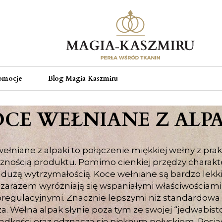
omocje
Blog Magia Kaszmiru
CE WEŁNIANE Z ALP
ełniane z alpaki to połączenie miękkiej wełny z pra
znością produktu. Pomimo cienkiej przędzy charakt
ę dużą wytrzymałością. Koce wełniane są bardzo lekki
zarazem wyróżniają się wspaniałymi właściwościami
regulacyjnymi. Znacznie lepszymi niż standardowa
a. Wełna alpak słynie poza tym ze swojej “jedwabistoś
adkości oraz odznacza się pięknym połyskiem. Posi