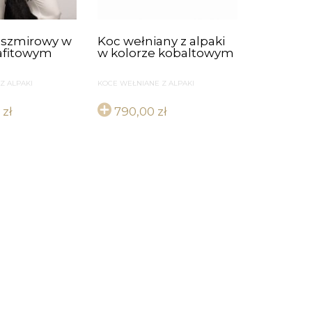
kaszmirowy w
Koc wełniany z alpaki
rafitowym
w kolorze kobaltowym
Z ALPAKI
KOCE WEŁNIANE Z ALPAKI
0
zł
790,00
zł