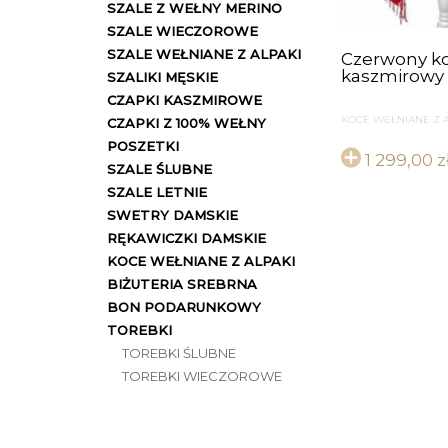
SZALE Z WEŁNY MERINO
SZALE WIECZOROWE
SZALE WEŁNIANE Z ALPAKI
Czerwony k
kaszmirowy
SZALIKI MĘSKIE
CZAPKI KASZMIROWE
KOCE WEŁNIANE Z 
CZAPKI Z 100% WEŁNY
POSZETKI
1 299,00
z
SZALE ŚLUBNE
SZALE LETNIE
SWETRY DAMSKIE
RĘKAWICZKI DAMSKIE
KOCE WEŁNIANE Z ALPAKI
BIŻUTERIA SREBRNA
BON PODARUNKOWY
TOREBKI
TOREBKI ŚLUBNE
TOREBKI WIECZOROWE