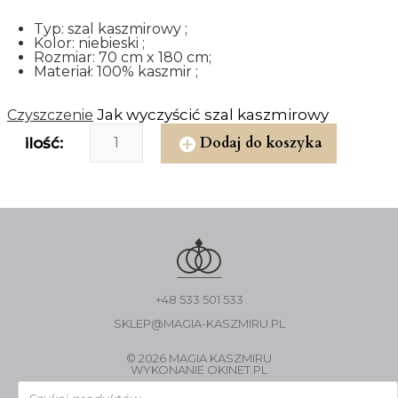
Typ: szal kaszmirowy ;
Kolor: niebieski ;
Rozmiar: 70 cm x 180 cm;
Materiał: 100% kaszmir ;
Jak wyczyścić szal kaszmirowy
Czyszczenie
Dodaj do koszyka
ilość:
+48 533 501 533
SKLEP@MAGIA-KASZMIRU.PL
© 2026 MAGIA KASZMIRU
WYKONANIE
OKINET.PL
Wyszukiwarka