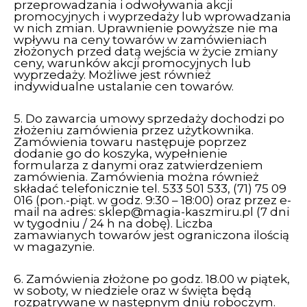
przeprowadzania i odwoływania akcji
promocyjnych i wyprzedaży lub wprowadzania
w nich zmian. Uprawnienie powyższe nie ma
wpływu na ceny towarów w zamówieniach
złożonych przed datą wejścia w życie zmiany
ceny, warunków akcji promocyjnych lub
wyprzedaży. Możliwe jest również
indywidualne ustalanie cen towarów.
5. Do zawarcia umowy sprzedaży dochodzi po
złożeniu zamówienia przez użytkownika.
Zamówienia towaru następuje poprzez
dodanie go do koszyka, wypełnienie
formularza z danymi oraz zatwierdzeniem
zamówienia. Zamówienia można również
składać telefonicznie tel. 533 501 533, (71) 75 09
016 (pon.-piąt. w godz. 9:30 – 18:00) oraz przez e-
mail na adres:
sklep@magia-kaszmiru.pl
(7 dni
w tygodniu / 24 h na dobę). Liczba
zamawianych towarów jest ograniczona ilością
w magazynie.
6. Zamówienia złożone po godz. 18.00 w piątek,
w soboty, w niedziele oraz w święta będą
rozpatrywane w następnym dniu roboczym.