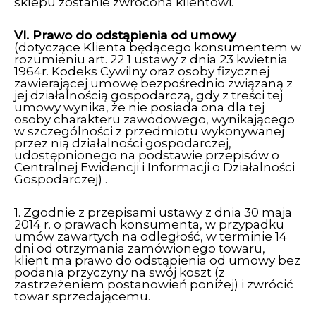
sklepu zostanie zwrócona klientowi.
VI. Prawo do odstąpienia od umowy
(dotyczące Klienta będącego konsumentem w
rozumieniu art. 22 1 ustawy z dnia 23 kwietnia
1964r. Kodeks Cywilny oraz osoby fizycznej
zawierającej umowę bezpośrednio związaną z
jej działalnością gospodarczą, gdy z treści tej
umowy wynika, że nie posiada ona dla tej
osoby charakteru zawodowego, wynikającego
w szczególności z przedmiotu wykonywanej
przez nią działalności gospodarczej,
udostępnionego na podstawie przepisów o
Centralnej Ewidencji i Informacji o Działalności
Gospodarczej) .
1. Zgodnie z przepisami ustawy z dnia 30 maja
2014 r. o prawach konsumenta, w przypadku
umów zawartych na odległość, w terminie 14
dni od otrzymania zamówionego towaru,
klient ma prawo do odstąpienia od umowy bez
podania przyczyny na swój koszt (z
zastrzeżeniem postanowień poniżej) i zwrócić
towar sprzedającemu.