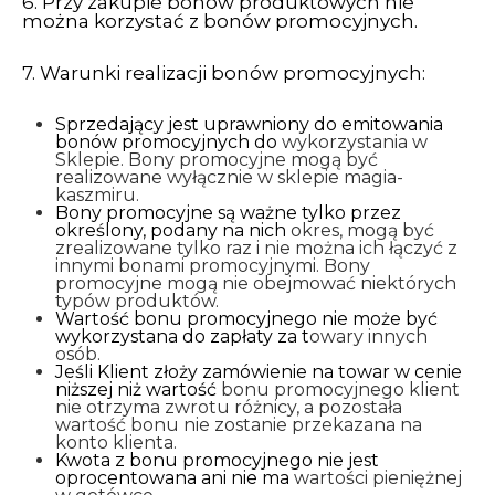
6. Przy zakupie bonów produktowych nie
można korzystać z bonów promocyjnych.
7. Warunki realizacji bonów promocyjnych:
Sprzedający jest uprawniony do emitowania
bonów promocyjnych do
wykorzystania w
Sklepie. Bony promocyjne mogą być
realizowane wyłącznie w sklepie magia-
kaszmiru.
Bony promocyjne są ważne tylko przez
określony, podany na nich
okres, mogą być
zrealizowane tylko raz i nie można ich łączyć z
innymi bonami promocyjnymi. Bony
promocyjne mogą nie obejmować niektórych
typów produktów.
Wartość bonu promocyjnego nie może być
wykorzystana do zapłaty za t
owary innych
osób.
Jeśli Klient złoży zamówienie na towar w cenie
niższej niż wartość
bonu promocyjnego klient
nie otrzyma zwrotu różnicy, a pozostała
wartość bonu nie zostanie przekazana na
konto klienta.
Kwota z bonu promocyjnego nie jest
oprocentowana ani nie ma
wartości pieniężnej