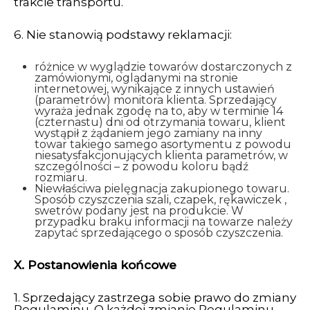
trakcie transportu.
6. Nie stanowią podstawy reklamacji:
różnice w wyglądzie towarów dostarczonych z
zamówionymi, oglądanymi na stronie
internetowej, wynikające z innych ustawień
(parametrów) monitora klienta. Sprzedający
wyraża jednak zgodę na to, aby w terminie 14
(czternastu) dni od otrzymania towaru, klient
wystąpił z żądaniem jego zamiany na inny
towar takiego samego asortymentu z powodu
niesatysfakcjonujących klienta parametrów, w
szczególności – z powodu koloru bądź
rozmiaru.
Niewłaściwa pielęgnacja zakupionego towaru.
Sposób czyszczenia szali, czapek, rękawiczek ,
swetrów podany jest na produkcie. W
przypadku braku informacji na towarze należy
zapytać sprzedającego o sposób czyszczenia.
X. Postanowienia końcowe
1. Sprzedający zastrzega sobie prawo do zmiany
Regulaminu. O każdej zmianie Regulaminu