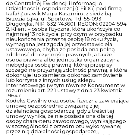
do Centralnej Ewidencji i Informacji o
Działalności Gospodarczej (CEiDG) pod firmą
Rafał Żurawik Magia Kaszmiru, z siedzibą
Brzezia Łąka, ul. Sportowa 11d, 55-093
Długołęka, NIP: 6321743601, REGON: 022041594.
2. Klient – osoba fizyczna, która ukończyła co
najmniej 13 rok życia, przy czym w przypadku
nieukończenia przez tę osobę 18 roku życia,
wymagana jest zgoda jej przedstawiciela
ustawowego, chyba że posiada ona pełną
zdolność do czynności prawnych, a także
osoba prawna albo jednostka organizacyjna
niebędąca osobą prawną, której przepisy
szczególne przyznają zdolność prawną, a która
dokonuje lub zamierza dokonać zamówienia
lub korzysta z innych usług sklepu
internetowego (w tym również Konsument w
rozumieniu art. 22 1 ustawy z dnia 23 kwietnia
1964 r.
Kodeks Cywilny oraz osoba fizyczna zawierająca
umowę bezpośrednio związaną z jej
działalnością gospodarczą, gdy z treści tej
umowy wynika, że nie posiada ona dla tej
osoby charakteru zawodowego, wynikającego
w szczególności z przedmiotu wykonywanej
przez nią działalności gospodarczej,