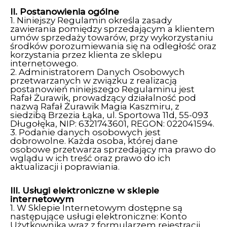
II. Postanowienia ogólne
1. Niniejszy Regulamin określa zasady
zawierania pomiędzy sprzedającym a klientem
umów sprzedaży towarów, przy wykorzystaniu
środków porozumiewania się na odległość oraz
korzystania przez klienta ze sklepu
internetowego.
2. Administratorem Danych Osobowych
przetwarzanych w związku z realizacją
postanowień niniejszego Regulaminu jest
Rafał Żurawik, prowadzący działalność pod
nazwą Rafał Żurawik Magia Kaszmiru, z
siedzibą Brzezia Łąka, ul. Sportowa 11d, 55-093
Długołęka, NIP: 6321743601, REGON: 022041594.
3. Podanie danych osobowych jest
dobrowolne. Każda osoba, której dane
osobowe przetwarza sprzedający ma prawo do
wglądu w ich treść oraz prawo do ich
aktualizacji i poprawiania.
III. Usługi elektroniczne w sklepie
internetowym
1. W Sklepie Internetowym dostępne są
następujące usługi elektroniczne: Konto
Użytkownika wraz z formularzem rejestracji,