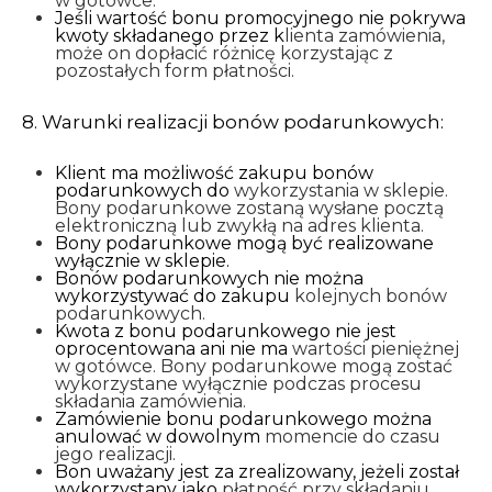
w gotówce.
Jeśli wartość bonu promocyjnego nie pokrywa
kwoty składanego przez k
lienta zamówienia,
może on dopłacić różnicę korzystając z
pozostałych form płatności.
8. Warunki realizacji bonów podarunkowych:
Klient ma możliwość zakupu bonów
podarunkowych do
wykorzystania w sklepie.
Bony podarunkowe zostaną wysłane pocztą
elektroniczną lub zwykłą na adres klienta.
Bony podarunkowe mogą być realizowane
wyłącznie w sklepie.
Bonów podarunkowych nie można
wykorzystywać do zakupu
kolejnych bonów
podarunkowych.
Kwota z bonu podarunkowego nie jest
oprocentowana ani nie ma
wartości pieniężnej
w gotówce. Bony podarunkowe mogą zostać
wykorzystane wyłącznie podczas procesu
składania zamówienia.
Zamówienie bonu podarunkowego można
anulować w dowolnym
momencie do czasu
jego realizacji.
Bon uważany jest za zrealizowany, jeżeli został
wykorzystany jako
płatność przy składaniu