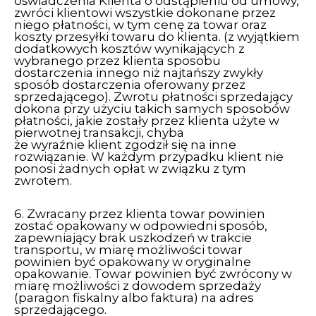
oświadczenia Klienta o odstąpieniu od umowy,
zwróci klientowi wszystkie dokonane przez
niego płatności, w tym cenę za towar oraz
koszty przesyłki towaru do klienta. (z wyjątkiem
dodatkowych kosztów wynikających z
wybranego przez klienta sposobu
dostarczenia innego niż najtańszy zwykły
sposób dostarczenia oferowany przez
sprzedającego). Zwrotu płatności sprzedający
dokona przy użyciu takich samych sposobów
płatności, jakie zostały przez klienta użyte w
pierwotnej transakcji, chyba
że wyraźnie klient zgodził się na inne
rozwiązanie. W każdym przypadku klient nie
ponosi żadnych opłat w związku z tym
zwrotem.
6. Zwracany przez klienta towar powinien
zostać opakowany w odpowiedni sposób,
zapewniający brak uszkodzeń w trakcie
transportu, w miarę możliwości towar
powinien być opakowany w oryginalne
opakowanie. Towar powinien być zwrócony w
miarę możliwości z dowodem sprzedaży
(paragon fiskalny albo faktura) na adres
sprzedającego.