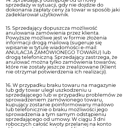
14. Sprzedający odstępuje od umowy
sprzedaży w sytuacji, gdy nie dojdzie do
dokonania zapłaty ceny za towar w sposób jaki
zadeklarował użytkownik.
15. Sprzedający dopuszcza możliwość
anulowania zamówienia przez klienta.
Powyższe możliwe jest w formie złożenia
informacji drogą mailową (sugeruje się
wpisanie w tytule wiadomości e-mail:
ANULACJA ZAMÓWIONEGO TOWARU) lub
drogą telefoniczną. Sprzedający zastrzega, że
anulować można tylko zamówienia towarów,
które nie zostały jeszcze zrealizowane (Klient
nie otrzymał potwierdzenia ich realizacji).
16. W przypadku braku towaru na magazynie
lub gdy towar uległ uszkodzeniu u
sprzedającego lub w przypadku problemów ze
sprowadzeniem zamówionego towaru,
kupujący zostanie poinformowany mailowo
lub telefonicznie o braku możliwości jego
sprowadzenia a tym samym odstąpieniu
sprzedającego od umowy. W ciągu 3 dni
roboczych całość kwoty przelanej na konto