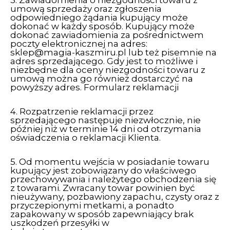
3. Zawiadomienia o niezgodności towaru z
umową sprzedaży oraz zgłoszenia
odpowiedniego żądania kupujący może
dokonać w każdy sposób. Kupujący może
dokonać zawiadomienia za pośrednictwem
poczty elektronicznej na adres:
sklep@magia-kaszmiru.pl
lub też pisemnie na
adres sprzedającego. Gdy jest to możliwe i
niezbędne dla oceny niezgodności towaru z
umową można go również dostarczyć na
powyższy adres.
Formularz reklamacji
4. Rozpatrzenie reklamacji przez
sprzedającego następuje niezwłocznie, nie
później niż w terminie 14 dni od otrzymania
oświadczenia o reklamacji Klienta.
5. Od momentu wejścia w posiadanie towaru
kupujący jest zobowiązany do właściwego
przechowywania i należytego obchodzenia się
z towarami. Zwracany towar powinien być
nieużywany, pozbawiony zapachu, czysty oraz z
przyczepionymi metkami, a ponadto
zapakowany w sposób zapewniający brak
uszkodzeń przesyłki w