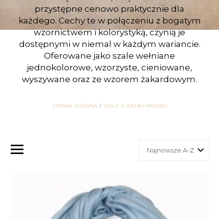
przystępne cenowo praktycznie dla
każdego. Cechy te w połączeniu z bogatym
wzornictwem i kolorystyką, czynią je
dostępnymi w niemal w każdym wariancie.
Oferowane jako szale wełniane
jednokolorowe, wzorzyste, cieniowane,
wyszywane oraz ze wzorem żakardowym.
STRONA GŁÓWNA
SZALE Z WEŁNY MERINO