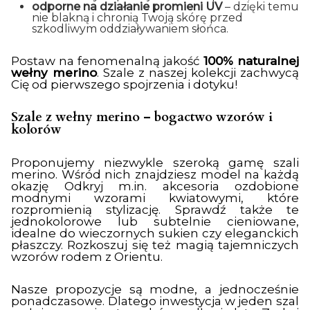
odporne na działanie promieni UV
– dzięki temu
nie blakną i chronią Twoją skórę przed
szkodliwym oddziaływaniem słońca.
Postaw na fenomenalną jakość
100% naturalnej
wełny merino
. Szale z naszej kolekcji zachwycą
Cię od pierwszego spojrzenia i dotyku!
Szale z wełny merino – bogactwo wzorów i
kolorów
Proponujemy niezwykle szeroką gamę szali
merino. Wśród nich znajdziesz model na każdą
okazję Odkryj m.in. akcesoria ozdobione
modnymi wzorami kwiatowymi, które
rozpromienią stylizację. Sprawdź także te
jednokolorowe lub subtelnie cieniowane,
idealne do wieczornych sukien czy eleganckich
płaszczy. Rozkoszuj się też magią tajemniczych
wzorów rodem z Orientu.
Nasze propozycje są modne, a jednocześnie
ponadczasowe. Dlatego inwestycja w jeden szal