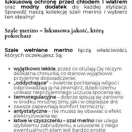
luksusową ochronę przed chłodem i wiatrem
oraz
modny dodatek
do każdej stylizacji.
Sprawdź naszą kolekcję szali merino i wybierz
ten idealny!
Szale merino – luksusowa jakość, którą
pokochasz
Szale wełniane merino
łączą właściwości,
których oczekujesz. Są:
wyjątkowo lekkie
, przez co otulają Cię niczym
delikatna chmurka, co stanowi wyjątkowo
przyjemne doświadczenie;
„oddychające”
– świetnie pochłaniają wilgoć i
odprowadzają ją na zewnątrz, dzięki czemu
unikasz nieprzyjemnego uczucia spocenia się;
termoregulacyjne
– dobrze spisują się zarówno
w środku mroźnej zimy, jak i w cieplejsze dni;
zawsze zapewniają komfort termiczny;
antystatyczne
– nie musisz się obawiać o efekt
elektryzowania się;
łatwe w czyszczeniu – szal merino
nie ulega
szybkiemu zabrudzeniu, a usuwanie z niego
ewentualnych plam jest bardzo proste;