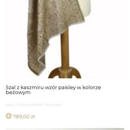
Szal z kaszmiru wzór paisley w kolorze
beżowym
SZALE Z 100% KASZMIRU / PASHMINY
789,00
zł