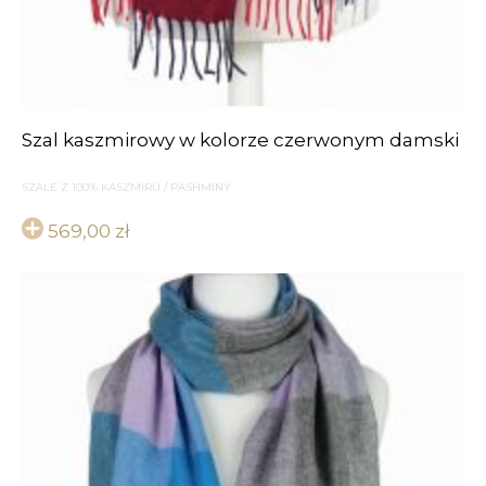
Szal kaszmirowy w kolorze czerwonym damski
SZALE Z 100% KASZMIRU / PASHMINY
569,00
zł