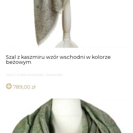
Szal z kaszmiru wzór wschodni w kolorze
beżowym
SZALE Z 100% KASZMIRU / PASHMINY
789,00
zł