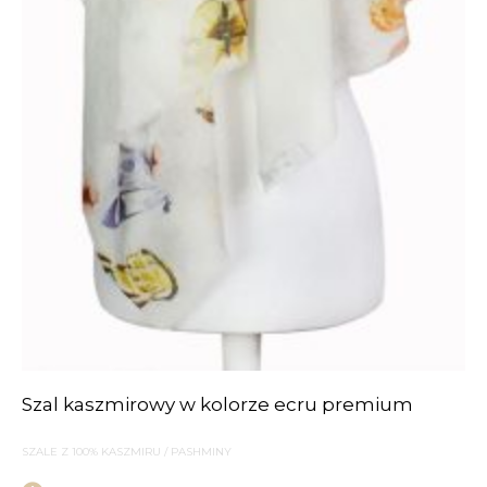
Szal kaszmirowy w kolorze ecru premium
SZALE Z 100% KASZMIRU / PASHMINY