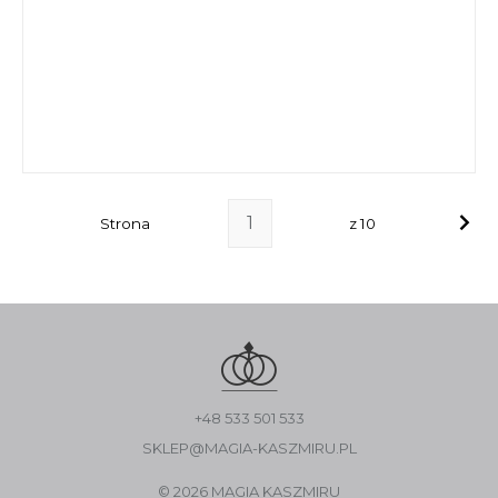
Strona
z 10
+48 533 501 533
SKLEP@MAGIA-KASZMIRU.PL
© 2026 MAGIA KASZMIRU