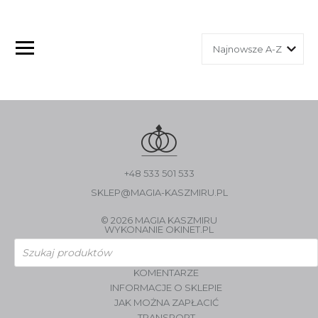
+48 533 501 533
SKLEP@MAGIA-KASZMIRU.PL
© 2026 MAGIA KASZMIRU
WYKONANIE
OKINET.PL
Wyszukiwarka
produktów
KOMENTARZE
INFORMACJE O SKLEPIE
JAK MOŻNA ZAPŁACIĆ
TRANSPORT