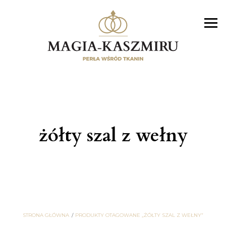
żółty szal z wełny
STRONA GŁÓWNA
PRODUKTY OTAGOWANE „ŻÓŁTY SZAL Z WEŁNY”