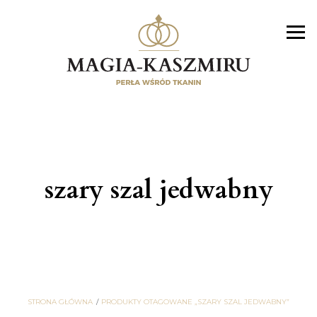
szary szal jedwabny
STRONA GŁÓWNA
PRODUKTY OTAGOWANE „SZARY SZAL JEDWABNY”