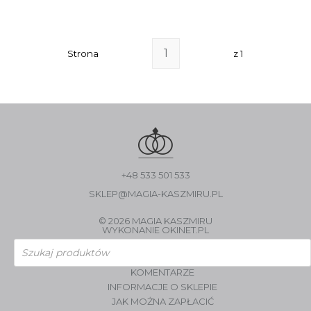
Strona
z 1
+48 533 501 533
SKLEP@MAGIA-KASZMIRU.PL
© 2026 MAGIA KASZMIRU
WYKONANIE
OKINET.PL
Wyszukiwarka
produktów
KOMENTARZE
INFORMACJE O SKLEPIE
JAK MOŻNA ZAPŁACIĆ