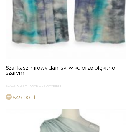
Szal kaszmirowy damski w kolorze błękitno
szarym
SZALE KASZMIROWE Z JEDWABIEM
549,00
zł