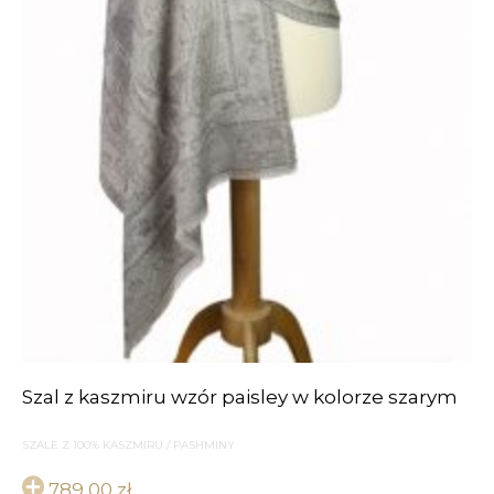
Szal z kaszmiru wzór paisley w kolorze szarym
SZALE Z 100% KASZMIRU / PASHMINY
789,00
zł