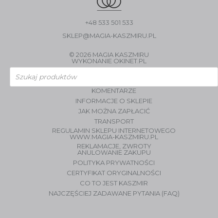
+48 533 501 533
SKLEP@MAGIA-KASZMIRU.PL
© 2026 MAGIA KASZMIRU
WYKONANIE
OKINET.PL
Wyszukiwarka
produktów
KOMENTARZE
INFORMACJE O SKLEPIE
JAK MOŻNA ZAPŁACIĆ
TRANSPORT
REGULAMIN SKLEPU INTERNETOWEGO
WWW.MAGIA-KASZMIRU.PL
REKLAMACJE, ZWROTY
ANULOWANIE ZAKUPU
POLITYKA PRYWATNOŚCI
CERTYFIKAT ORYGINALNOŚCI
CO TO JEST KASZMIR
NAJCZĘŚCIEJ ZADAWANE PYTANIA (FAQ)