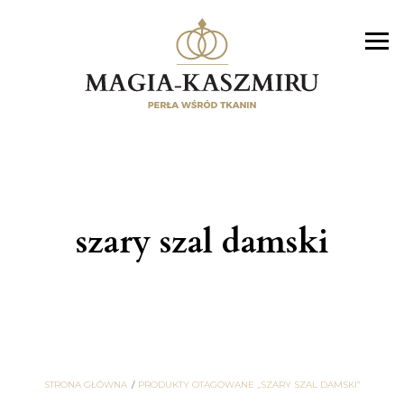
szary szal damski
STRONA GŁÓWNA
PRODUKTY OTAGOWANE „SZARY SZAL DAMSKI”