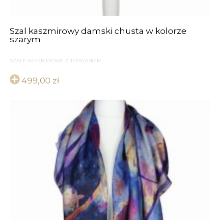
Szal kaszmirowy damski chusta w kolorze
szarym
SZALE KASZMIROWE Z JEDWABIEM
499,00
zł