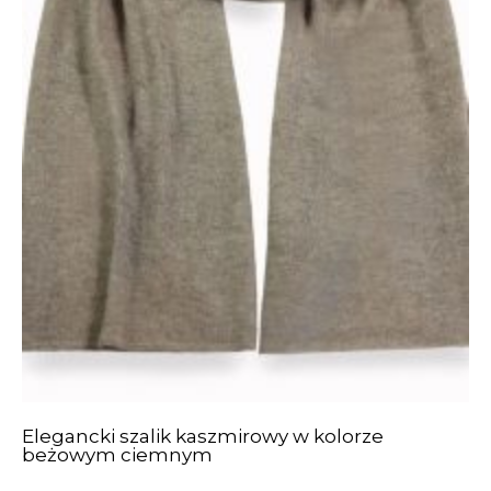
Elegancki szalik kaszmirowy w kolorze
beżowym ciemnym