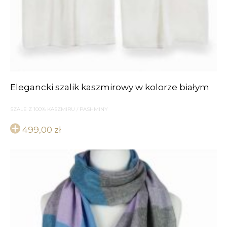
Elegancki szalik kaszmirowy w kolorze białym
SZALE Z 100% KASZMIRU / PASHMINY
499,00
zł