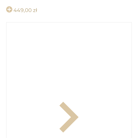
449,00
zł