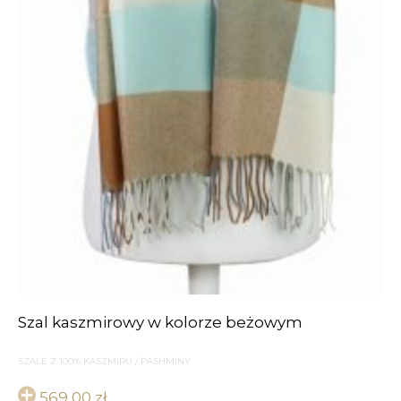
Szal kaszmirowy w kolorze beżowym
SZALE Z 100% KASZMIRU / PASHMINY
569,00
zł