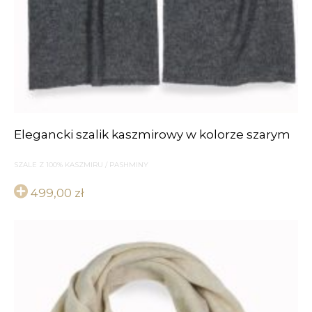
Elegancki szalik kaszmirowy w kolorze szarym
SZALE Z 100% KASZMIRU / PASHMINY
499,00
zł