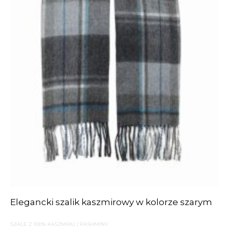
Elegancki szalik kaszmirowy w kolorze szarym
SZALE Z 100% KASZMIRU / PASHMINY