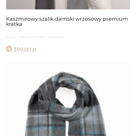
Kaszmirowy szalik damski wrzosowy premium
kratka
SZALE Z 100% KASZMIRU / PASHMINY
399,00
zł