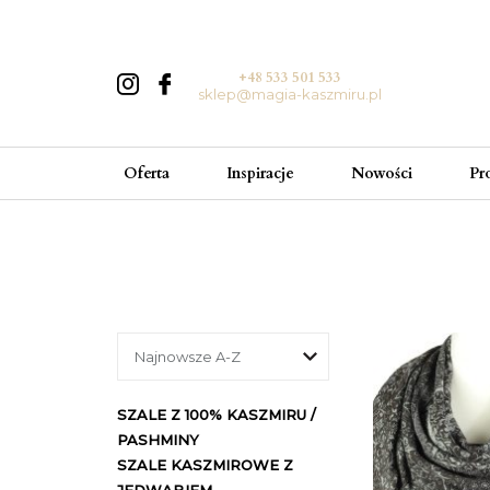
+48 533 501 533
sklep@magia-kaszmiru.pl
Oferta
Inspiracje
Nowości
Pr
SZALE Z 100% KASZMIRU /
PASHMINY
SZALE KASZMIROWE Z