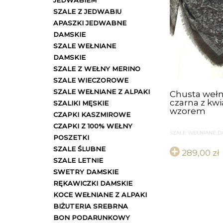
JEDWABIEM
SZALE Z JEDWABIU
APASZKI JEDWABNE
DAMSKIE
SZALE WEŁNIANE
DAMSKIE
SZALE Z WEŁNY MERINO
SZALE WIECZOROWE
SZALE WEŁNIANE Z ALPAKI
Chusta wełn
czarna z kw
SZALIKI MĘSKIE
wzorem
CZAPKI KASZMIROWE
CZAPKI Z 100% WEŁNY
SZALE WEŁNIANE D
POSZETKI
SZALE ŚLUBNE
289,00
zł
SZALE LETNIE
SWETRY DAMSKIE
RĘKAWICZKI DAMSKIE
KOCE WEŁNIANE Z ALPAKI
BIŻUTERIA SREBRNA
BON PODARUNKOWY