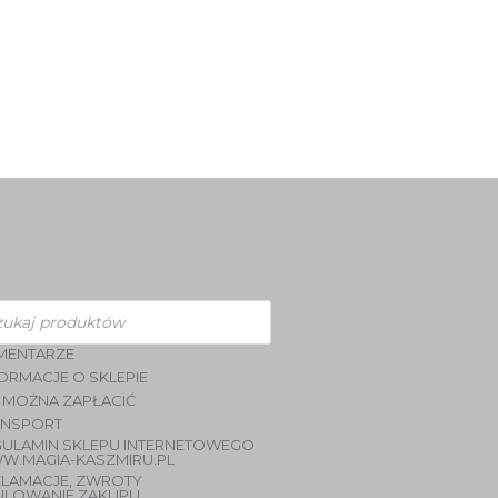
zukiwarka
duktów
MENTARZE
ORMACJE O SKLEPIE
 MOŻNA ZAPŁACIĆ
ANSPORT
GULAMIN SKLEPU INTERNETOWEGO
W.MAGIA-KASZMIRU.PL
KLAMACJE, ZWROTY
ULOWANIE ZAKUPU