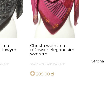
iana
Chusta wełniana
iatowym
różowa z eleganckim
wzorem
Strona
AMSKIE
SZALE WEŁNIANE DAMSKIE
289,00
zł