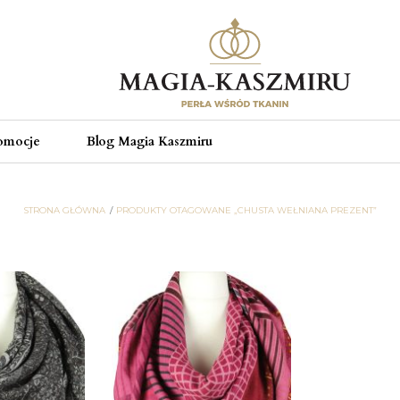
omocje
Blog Magia Kaszmiru
STRONA GŁÓWNA
PRODUKTY OTAGOWANE „CHUSTA WEŁNIANA PREZENT”
chusta wełniana prezent