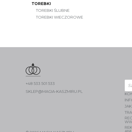
TOREBKI
TOREBKI ŚLUBNE
TOREBKI WIECZOROWE
Wys
+48 533 501 533
pro
SKLEP@MAGIA-KASZMIRU.PL
KO
INF
JAK
TR
RE
WW
RE
AN