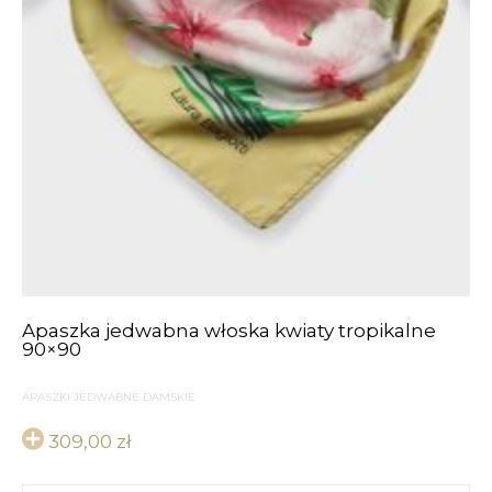
Apaszka jedwabna włoska kwiaty tropikalne
90×90
APASZKI JEDWABNE DAMSKIE
309,00
zł