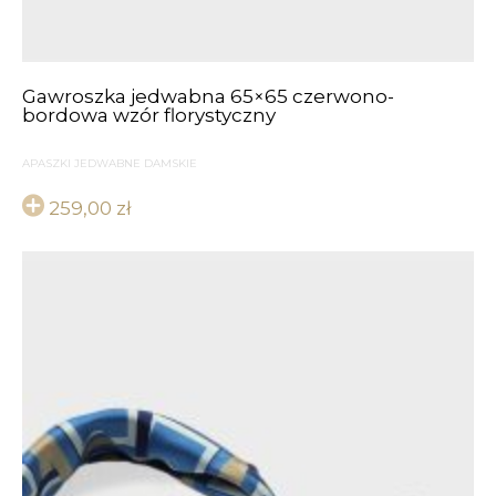
Gawroszka jedwabna 65×65 czerwono-
bordowa wzór florystyczny
APASZKI JEDWABNE DAMSKIE
259,00
zł