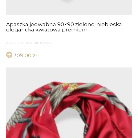
Apaszka jedwabna 90×90 zielono-niebieska
elegancka kwiatowa premium
APASZKI JEDWABNE DAMSKIE
309,00
zł