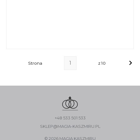
Strona
z 10
+48 533 501 533
SKLEP@MAGIA-KASZMIRU.PL
© 2026 MAGIA KASZMIRU