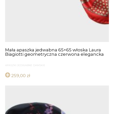
Mała apaszka jedwabna 65×65 włoska Laura
Biagiotti geometryczna czerwona elegancka
APASZKI JEDWABNE DAMSKIE
259,00
zł