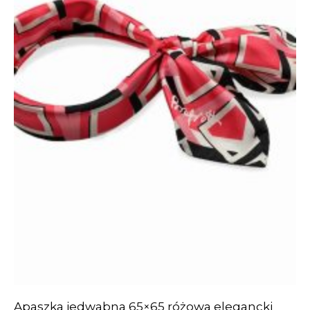
Apaszka jedwabna 65×65 różowa elegancki