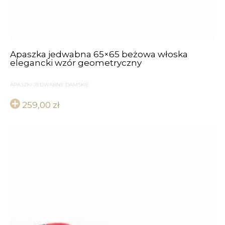
Apaszka jedwabna 65×65 beżowa włoska
elegancki wzór geometryczny
APASZKI JEDWABNE DAMSKIE
259,00
zł