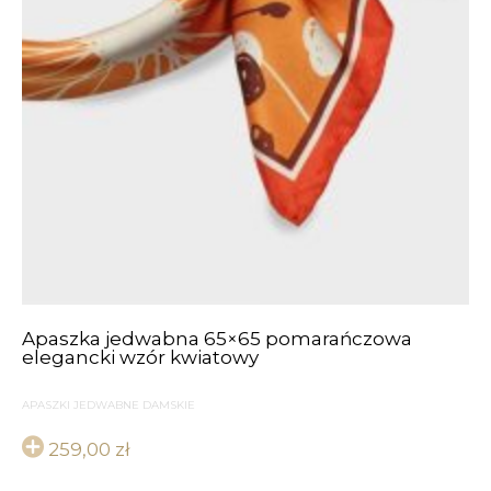
Apaszka jedwabna 65×65 pomarańczowa
elegancki wzór kwiatowy
APASZKI JEDWABNE DAMSKIE
259,00
zł