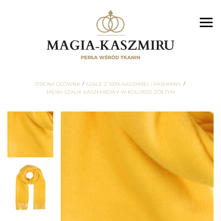
STRONA GŁÓWNA
SZALE Z 100% KASZMIRU / PASHMINY
MĘSKI SZALIK KASZMIROWY W KOLORZE ŻÓŁTYM