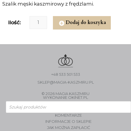
Szalik męski kaszmirowy z frędzlami.
Dodaj do koszyka
ilość:
+48 533 501 533
SKLEP@MAGIA-KASZMIRU.PL
© 2026 MAGIA KASZMIRU
WYKONANIE
OKINET.PL
Wyszukiwarka
produktów
KOMENTARZE
INFORMACJE O SKLEPIE
JAK MOŻNA ZAPŁACIĆ