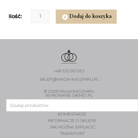
Dodaj do koszyka
ilość:
+48 533 501 533
SKLEP@MAGIA-KASZMIRU.PL
© 2026 MAGIA KASZMIRU
WYKONANIE
OKINET.PL
Wyszukiwarka
produktów
KOMENTARZE
INFORMACJE O SKLEPIE
JAK MOŻNA ZAPŁACIĆ
TRANSPORT