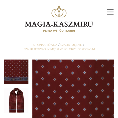
STRONA GŁÓWNA
SZALIKI MĘSKIE
SZALIK JEDWABNY MĘSKI W KOLORZE BORDOWYM