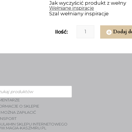
Jak wyczyścić produkt z wełny
Wełniane inspiracje
Szal wełniany inspiracje
Dodaj d
ilość:
zukiwarka
duktów
MENTARZE
ORMACJE O SKLEPIE
 MOŻNA ZAPŁACIĆ
ANSPORT
GULAMIN SKLEPU INTERNETOWEGO
W.MAGIA-KASZMIRU.PL