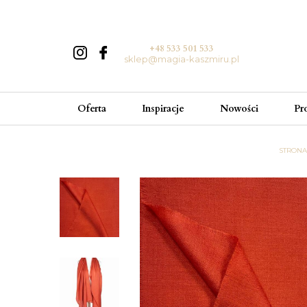
+48 533 501 533
sklep@magia-kaszmiru.pl
Oferta
Inspiracje
Nowości
Pr
STRON