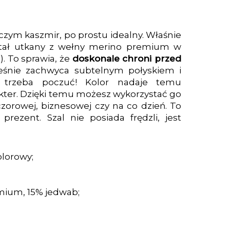
niczym kaszmir, po prostu idealny. Właśnie
Został utkany z wełny merino premium w
. To sprawia, że
doskonale chroni przed
eśnie zachwyca subtelnym połyskiem i
o trzeba poczuć! Kolor nadaje temu
ter. Dzięki temu możesz wykorzystać go
eczorowej, biznesowej czy na co dzień. To
rezent. Szal nie posiada frędzli, jest
olorowy;
mium, 15% jedwab;