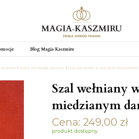
omocje
Blog Magia Kaszmiru
A GŁÓWNA
SZALE WEŁNIANE DAMSKIE
SZAL WEŁNIANY W KOLORZE MIEDZIANYM
Szal wełniany w
miedzianym da
Cena:
249,00
zł
produkt dostępny