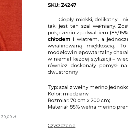
SKU: Z4247
Ciepły, miękki, delikatny – 
taki jest ten szal wełniany. 
połączeniu z jedwabiem (85/15%)
chłodem
i wiatrem, a jednocz
wyrafinowaną miękkością. T
modelowi niepowtarzalny charak
w niemal każdej stylizacji – wi
również doskonały pomysł na p
dwustronny.
Typ: szal z wełny merino jednok
Kolor: miedziany;
Rozmiar: 70 cm x 200 cm;
Materiał: 85% wełna merino pre
 30,00 zł
Czyszczenie