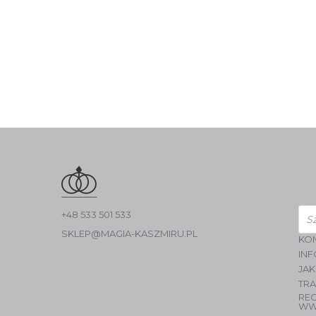
Wys
+48 533 501 533
pro
SKLEP@MAGIA-KASZMIRU.PL
KO
INF
JAK
TR
RE
WW