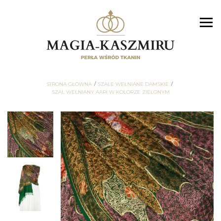
STRONA GŁÓWNA
SZALE WEŁNIANE DAMSKIE
SZAL WEŁNIANY AARI W KOLORZE ZIELONYM