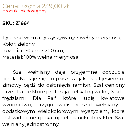
Cena:
239,00
zł
Original price was: 339,00 zł.
Current price is: 239,00 zł.
339,00
zł
produkt niedostępny
SKU: Z1664
Typ: szal wełniany wyszywany z wełny merynosa;
Kolor: zielony ;
Rozmiar: 70 cm x 200 cm;
Materiał: 100% wełna merynosa ;
Szal wełniany daje przyjemne odczucie
ciepła. Nadaje się do płaszcza jako szal jesienno-
zimowy bądź do osłonięcia ramion. Szal ceniony
przez Panie które preferują delikatną wełnę. Szal z
frędzlami. Dla Pań które lubią kwiatowe
wzornictwo, przygotowaliśmy szal wełniany z
dodatkowym wielokolorowym wyszyciem, które
jest widoczne i pokazuje elegancki charakter. Szal
wełniany jednostronny.