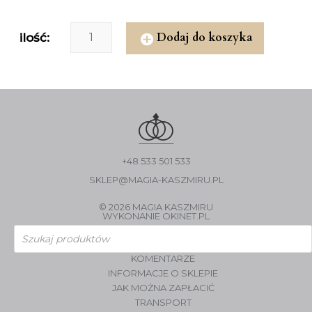
Dodaj do koszyka
ilość:
+48 533 501 533
SKLEP@MAGIA-KASZMIRU.PL
© 2026 MAGIA KASZMIRU
WYKONANIE
OKINET.PL
Wyszukiwarka
produktów
KOMENTARZE
INFORMACJE O SKLEPIE
JAK MOŻNA ZAPŁACIĆ
TRANSPORT