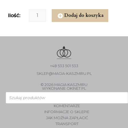
Dodaj do koszyka
ilość:
+48 533 501 533
SKLEP@MAGIA-KASZMIRU.PL
© 2026 MAGIA KASZMIRU
WYKONANIE
OKINET.PL
Wyszukiwarka
produktów
KOMENTARZE
INFORMACJE O SKLEPIE
JAK MOŻNA ZAPŁACIĆ
TRANSPORT