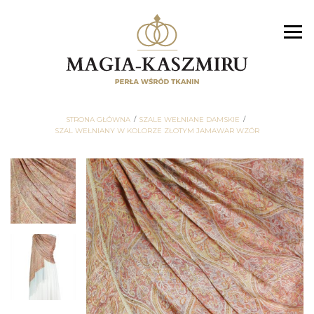
STRONA GŁÓWNA
SZALE WEŁNIANE DAMSKIE
SZAL WEŁNIANY W KOLORZE ZŁOTYM JAMAWAR WZÓR