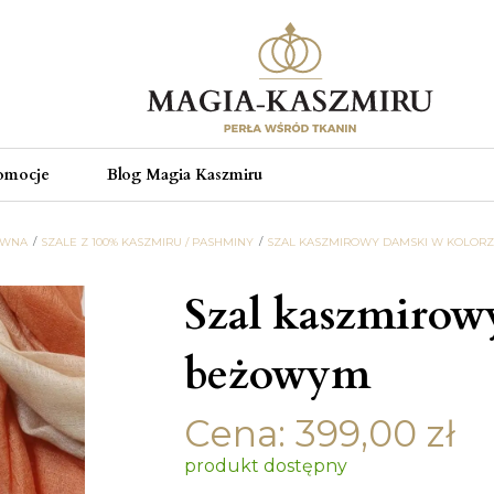
omocje
Blog Magia Kaszmiru
ÓWNA
SZALE Z 100% KASZMIRU / PASHMINY
SZAL KASZMIROWY DAMSKI W KOLOR
Szal kaszmirow
beżowym
Cena:
399,00
zł
produkt dostępny