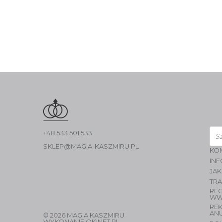
Wys
+48 533 501 533
pro
SKLEP@MAGIA-KASZMIRU.PL
KO
INF
JAK
TR
RE
WW
RE
AN
© 2026 MAGIA KASZMIRU
WYKONANIE
OKINET.PL