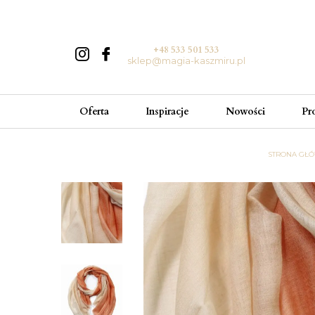
+48 533 501 533
sklep@magia-kaszmiru.pl
Oferta
Inspiracje
Nowości
Pr
STRONA GŁ