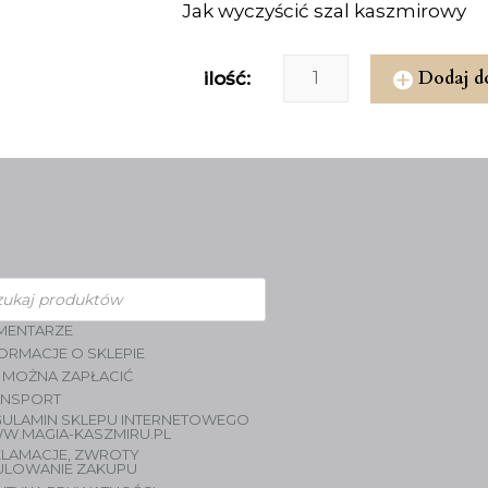
Jak wyczyścić szal kaszmirowy
Dodaj d
ilość:
zukiwarka
duktów
MENTARZE
ORMACJE O SKLEPIE
 MOŻNA ZAPŁACIĆ
ANSPORT
GULAMIN SKLEPU INTERNETOWEGO
W.MAGIA-KASZMIRU.PL
KLAMACJE, ZWROTY
ULOWANIE ZAKUPU