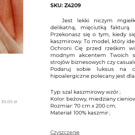
SKU: Z4209
Jest lekki niczym mgieł
delikatną, mięciutką fakturą.
Przekonasz się o tym, kiedy s
kaszmirowy. To model, który ide
Ochroni Cię przed rześkim wi
modnym akcentem Twoich sty
strojów biznesowych czy casual
Podaruj sobie luksus na c
hipoalergiczne polecany jest dl
Typ: szal kaszmirowy wzór ;
Kolor: beżowy, miedziany cienio
 30,00 zł
Rozmiar: 70 cm x 200 cm;
Materiał: 100% kaszmir ;
Czyszczenie