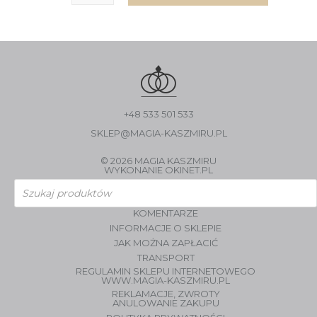
+48 533 501 533
SKLEP@MAGIA-KASZMIRU.PL
© 2026 MAGIA KASZMIRU
WYKONANIE
OKINET.PL
Wyszukiwarka
produktów
KOMENTARZE
INFORMACJE O SKLEPIE
JAK MOŻNA ZAPŁACIĆ
TRANSPORT
REGULAMIN SKLEPU INTERNETOWEGO
WWW.MAGIA-KASZMIRU.PL
REKLAMACJE, ZWROTY
ANULOWANIE ZAKUPU