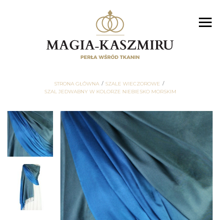
STRONA GŁÓWNA
SZALE WIECZOROWE
SZAL JEDWABNY W KOLORZE NIEBIESKO MORSKIM