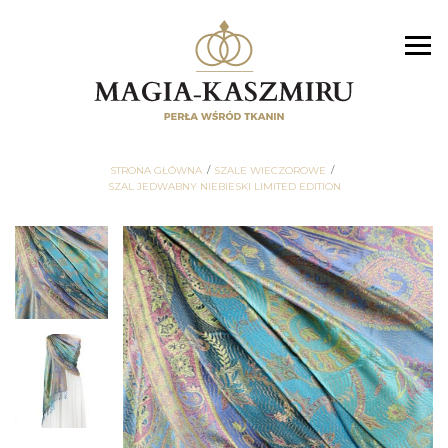
STRONA GŁÓWNA
SZALE WIECZOROWE
SZAL JEDWABNY NIEBIESKI LIMITED EDITION