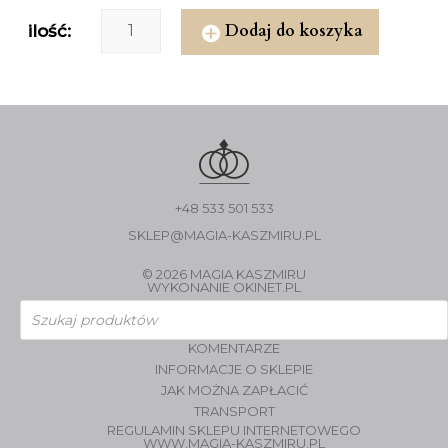
Dodaj do koszyka
ilość:
+48 533 501 533
SKLEP@MAGIA-KASZMIRU.PL
© 2026 MAGIA KASZMIRU
WYKONANIE
OKINET.PL
Wyszukiwarka
produktów
KOMENTARZE
INFORMACJE O SKLEPIE
JAK MOŻNA ZAPŁACIĆ
TRANSPORT
REGULAMIN SKLEPU INTERNETOWEGO
WWW.MAGIA-KASZMIRU.PL