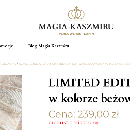
omocje
Blog Magia Kaszmiru
A GŁÓWNA
SZALE Z JEDWABIU
LIMITED EDITION SZAL JEDWABNY W KOLORZE B
LIMITED EDIT
w kolorze beż
Cena:
239,00
zł
produkt niedostępny