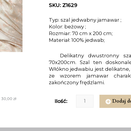
SKU: Z1629
Typ: szal jedwabny jamawar ;
Kolor: beżowy ;
Rozmiar: 70 cm x 200 cm;
Materiał: 100% jedwab;
Delikatny dwustronny sz
70x200cm. Szal ten doskonale 
Włókno jedwabiu jest delikatne,
ze wzorem jamawar charakte
zakończony frędzlami.
 30,00 zł
Dodaj d
ilość: