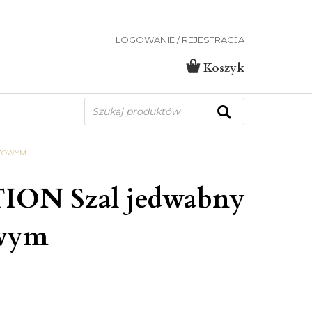
LOGOWANIE / REJESTRACJA
Koszyk
Wyszukiwarka
produktów
EŻOWYM
ION Szal jedwabny
owym