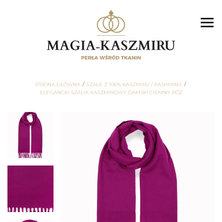
STRONA GŁÓWNA
SZALE Z 100% KASZMIRU / PASHMINY
ELEGANCKI SZALIK KASZMIROWY DAMSKI CIEMNY RÓŻ