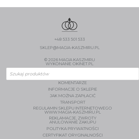
+48 533 501 533
SKLEP@MAGIA-KASZMIRU.PL
© 2026 MAGIA KASZMIRU
WYKONANIE
OKINET.PL
Wyszukiwarka
produktów
KOMENTARZE
INFORMACJE O SKLEPIE
JAK MOŻNA ZAPŁACIĆ
TRANSPORT
REGULAMIN SKLEPU INTERNETOWEGO
WWW.MAGIA-KASZMIRU.PL
REKLAMACJE, ZWROTY
ANULOWANIE ZAKUPU
POLITYKA PRYWATNOŚCI
CERTYFIKAT ORYGINALNOŚCI