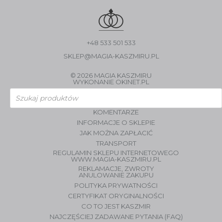
+48 533 501 533
SKLEP@MAGIA-KASZMIRU.PL
© 2026 MAGIA KASZMIRU
WYKONANIE
OKINET.PL
Wyszukiwarka
produktów
KOMENTARZE
INFORMACJE O SKLEPIE
JAK MOŻNA ZAPŁACIĆ
TRANSPORT
REGULAMIN SKLEPU INTERNETOWEGO
WWW.MAGIA-KASZMIRU.PL
REKLAMACJE, ZWROTY
ANULOWANIE ZAKUPU
POLITYKA PRYWATNOŚCI
CERTYFIKAT ORYGINALNOŚCI
CO TO JEST KASZMIR
NAJCZĘŚCIEJ ZADAWANE PYTANIA (FAQ)