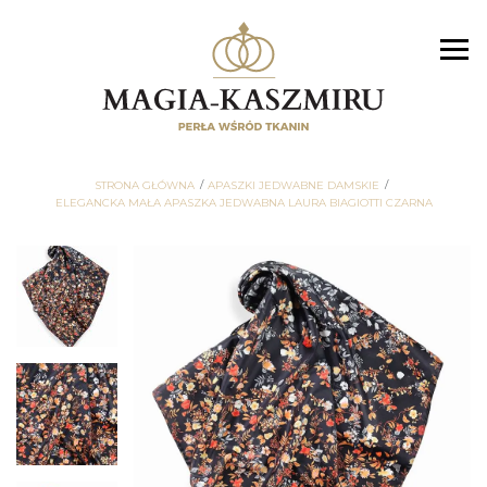
STRONA GŁÓWNA
APASZKI JEDWABNE DAMSKIE
ELEGANCKA MAŁA APASZKA JEDWABNA LAURA BIAGIOTTI CZARNA