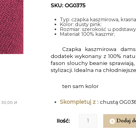
SKU: OG0375
Typ: czapka kaszmirowa, krasna
Kolor: dusty pink;
Rozmiar: szerokość u podstawy
Materiał: 100% kaszmir;
Czapka kaszmirowa damska
dodatek wykonany z 100% natur
fason slouchy beanie sprawiają,
stylizacji. Idealna na chłodniejs
ten sam kolor
Skompletuj z :
chustą OG03
 30,00 zł
Dodaj d
ilość: