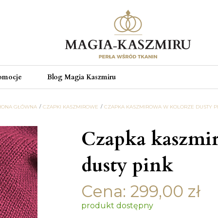
omocje
Blog Magia Kaszmiru
RONA GŁÓWNA
CZAPKI KASZMIROWE
CZAPKA KASZMIROWA W KOLORZE DUSTY P
Czapka kaszmir
dusty pink
Cena:
299,00
zł
produkt dostępny