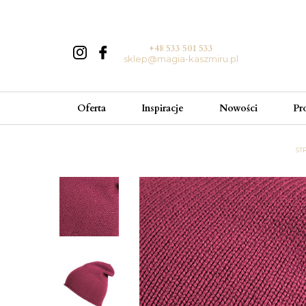
+48 533 501 533
sklep@magia-kaszmiru.pl
Oferta
Inspiracje
Nowości
Pr
ST