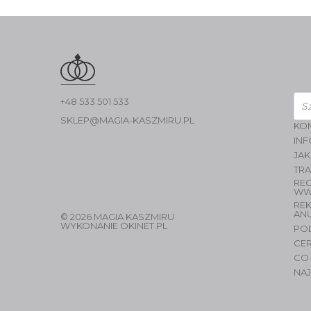
Wys
+48 533 501 533
pro
SKLEP@MAGIA-KASZMIRU.PL
KO
INF
JAK
TR
RE
WW
RE
AN
© 2026 MAGIA KASZMIRU
WYKONANIE
OKINET.PL
PO
CER
CO 
NAJ