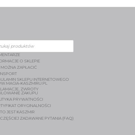
zukiwarka
duktów
MENTARZE
ORMACJE O SKLEPIE
 MOŻNA ZAPŁACIĆ
ANSPORT
GULAMIN SKLEPU INTERNETOWEGO
W.MAGIA-KASZMIRU.PL
KLAMACJE, ZWROTY
ULOWANIE ZAKUPU
LITYKA PRYWATNOŚCI
TYFIKAT ORYGINALNOŚCI
TO JEST KASZMIR
CZĘŚCIEJ ZADAWANE PYTANIA (FAQ)