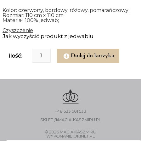
Kolor: czerwony, bordowy, różowy, pomarańczowy ;
Rozmiar: 110 cm x 110 cm;
Materiał: 100% jedwab;
Czyszczenie
Jak wyczyścić produkt z jedwabiu
Dodaj do koszyka
ilość:
+48 533 501 533
SKLEP@MAGIA-KASZMIRU.PL
© 2026 MAGIA KASZMIRU
WYKONANIE
OKINET.PL