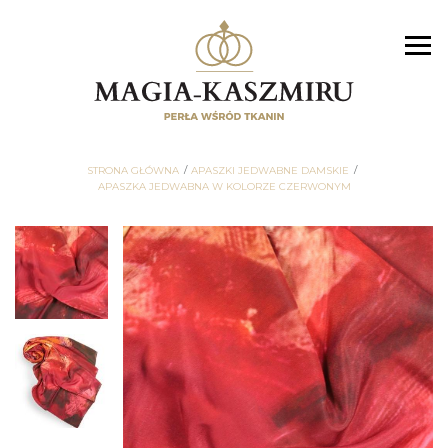
STRONA GŁÓWNA
APASZKI JEDWABNE DAMSKIE
APASZKA JEDWABNA W KOLORZE CZERWONYM