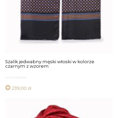
Szalik jedwabny męski włoski w kolorze
czarnym z wzorem
SZALIKI MĘSKIE
239,00
zł