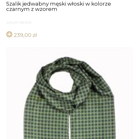
Szalik jedwabny męski włoski w kolorze
czarnym z wzorem
SZALIKI MĘSKIE
239,00
zł