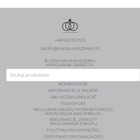
+48 533 501 533
SKLEP@MAGIA-KASZMIRU.PL
© 2026 MAGIA KASZMIRU
WYKONANIE
OKINET.PL
Wyszukiwarka
produktów
KOMENTARZE
INFORMACJE O SKLEPIE
JAK MOŻNA ZAPŁACIĆ
TRANSPORT
REGULAMIN SKLEPU INTERNETOWEGO
WWW.MAGIA-KASZMIRU.PL
REKLAMACJE, ZWROTY
ANULOWANIE ZAKUPU
POLITYKA PRYWATNOŚCI
CERTYFIKAT ORYGINALNOŚCI