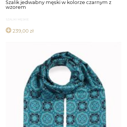
Szalik jedwabny męski w kolorze czarnym z
wzorem
SZALIKI MĘSKIE
239,00
zł