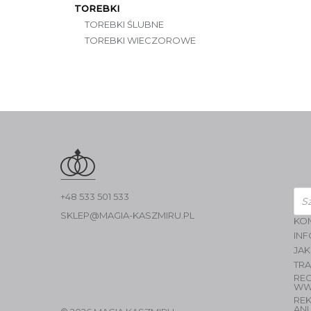
TOREBKI
TOREBKI ŚLUBNE
TOREBKI WIECZOROWE
Wys
+48 533 501 533
pro
SKLEP@MAGIA-KASZMIRU.PL
KO
INF
JAK
TR
RE
WW
RE
AN