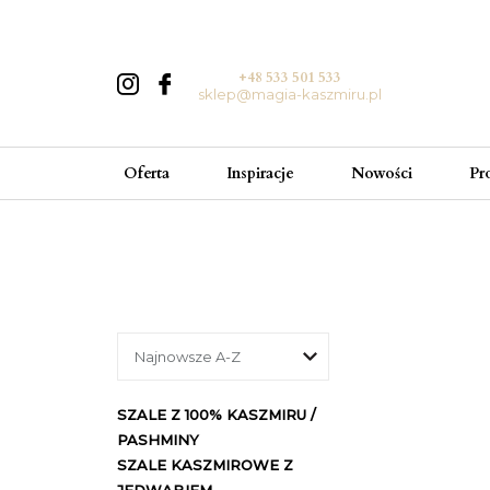
+48 533 501 533
sklep@magia-kaszmiru.pl
Oferta
Inspiracje
Nowości
Pr
SZALE Z 100% KASZMIRU /
PASHMINY
SZALE KASZMIROWE Z