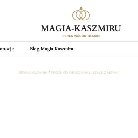
omocje
Blog Magia Kaszmiru
STRONA GŁÓWNA
PRODUKTY OTAGOWANE „SZALE Z ALPAKI”
szale z alpaki