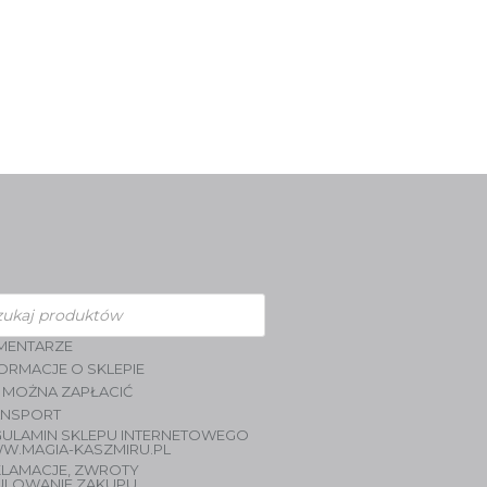
zukiwarka
duktów
MENTARZE
ORMACJE O SKLEPIE
 MOŻNA ZAPŁACIĆ
ANSPORT
GULAMIN SKLEPU INTERNETOWEGO
W.MAGIA-KASZMIRU.PL
KLAMACJE, ZWROTY
ULOWANIE ZAKUPU