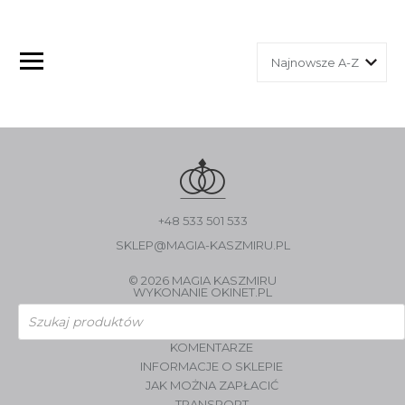
+48 533 501 533
SKLEP@MAGIA-KASZMIRU.PL
© 2026 MAGIA KASZMIRU
WYKONANIE
OKINET.PL
Wyszukiwarka
produktów
KOMENTARZE
INFORMACJE O SKLEPIE
JAK MOŻNA ZAPŁACIĆ
TRANSPORT