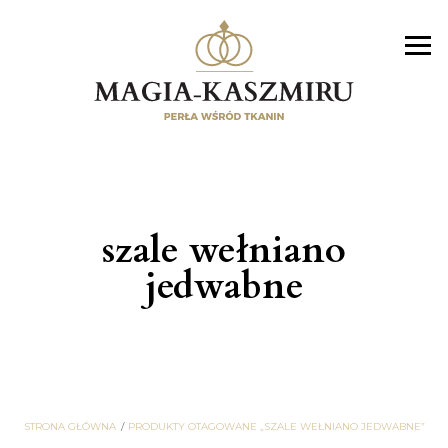
szale wełniano
jedwabne
STRONA GŁÓWNA
PRODUKTY OTAGOWANE „SZALE WEŁNIANO JEDWABNE”