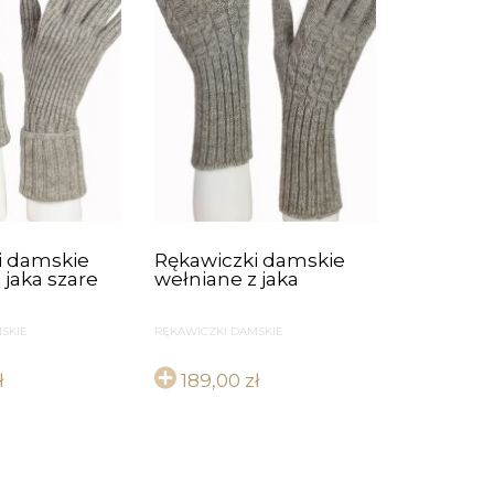
i damskie
Rękawiczki damskie
 jaka szare
wełniane z jaka
SKIE
RĘKAWICZKI DAMSKIE
ł
189,00
zł