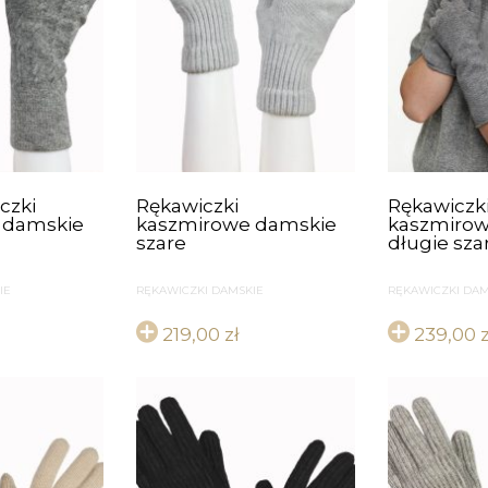
czki
Rękawiczki
Rękawiczk
 damskie
kaszmirowe damskie
kaszmirow
szare
długie sza
IE
RĘKAWICZKI DAMSKIE
RĘKAWICZKI DAM
219,00
zł
239,00
z