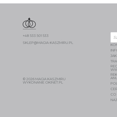
Wys
+48 533 501 533
pro
SKLEP@MAGIA-KASZMIRU.PL
KO
INF
JAK
TR
RE
WW
RE
AN
© 2026 MAGIA KASZMIRU
WYKONANIE
OKINET.PL
PO
CER
CO 
NAJ