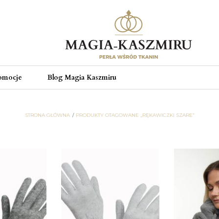
omocje
Blog Magia Kaszmiru
STRONA GŁÓWNA
PRODUKTY OTAGOWANE „RĘKAWICZKI SZARE”
rękawiczki szare