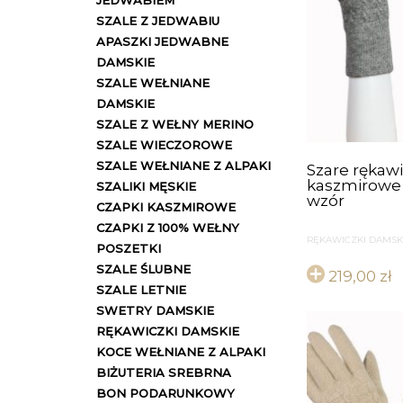
JEDWABIEM
SZALE Z JEDWABIU
APASZKI JEDWABNE
DAMSKIE
SZALE WEŁNIANE
DAMSKIE
SZALE Z WEŁNY MERINO
SZALE WIECZOROWE
SZALE WEŁNIANE Z ALPAKI
Szare rękawi
kaszmirowe
SZALIKI MĘSKIE
wzór
CZAPKI KASZMIROWE
CZAPKI Z 100% WEŁNY
RĘKAWICZKI DAMSK
POSZETKI
SZALE ŚLUBNE
219,00
zł
SZALE LETNIE
SWETRY DAMSKIE
RĘKAWICZKI DAMSKIE
KOCE WEŁNIANE Z ALPAKI
BIŻUTERIA SREBRNA
BON PODARUNKOWY