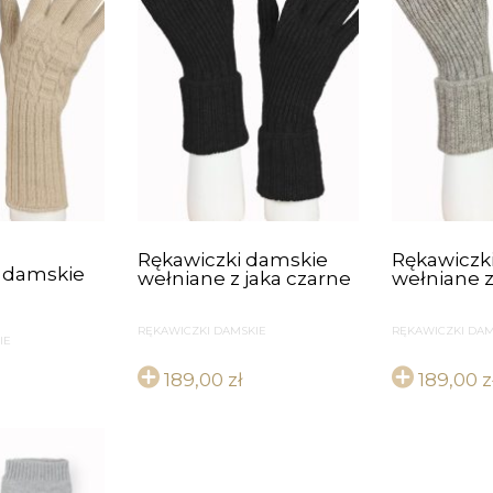
Rękawiczki damskie
Rękawiczk
 damskie
wełniane z jaka czarne
wełniane z
RĘKAWICZKI DAMSKIE
RĘKAWICZKI DAM
IE
189,00
zł
189,00
z