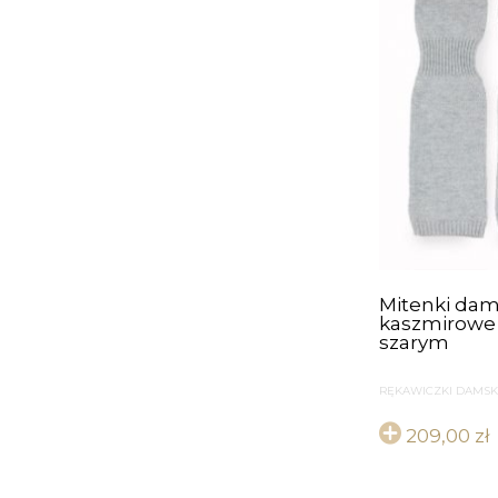
Mitenki dam
kaszmirowe 
szarym
RĘKAWICZKI DAMSK
209,00
zł