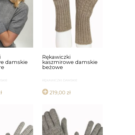
i
Rękawiczki
e damskie
kaszmirowe damskie
re
beżowe
SKIE
RĘKAWICZKI DAMSKIE
ł
219,00
zł