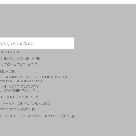
zukiwarka
duktów
MENTARZE
ORMACJE O SKLEPIE
 MOŻNA ZAPŁACIĆ
ANSPORT
GULAMIN SKLEPU INTERNETOWEGO
W.MAGIA-KASZMIRU.PL
KLAMACJE, ZWROTY
ULOWANIE ZAKUPU
LITYKA PRYWATNOŚCI
TYFIKAT ORYGINALNOŚCI
TO JEST KASZMIR
CZĘŚCIEJ ZADAWANE PYTANIA (FAQ)