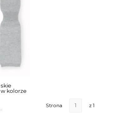
skie
w kolorze
Strona
z 1
IE