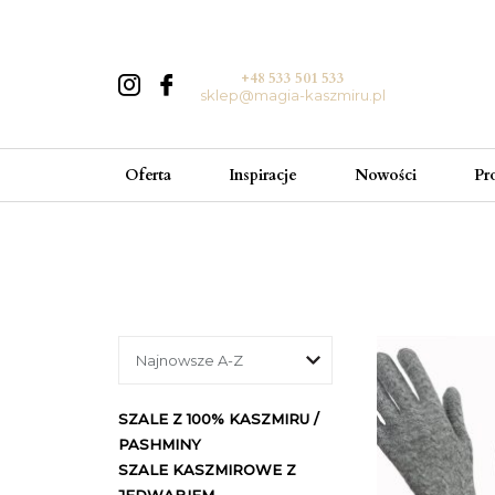
+48 533 501 533
sklep@magia-kaszmiru.pl
Oferta
Inspiracje
Nowości
Pr
SZALE Z 100% KASZMIRU /
PASHMINY
SZALE KASZMIROWE Z