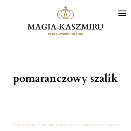
pomaranczowy szalik
STRONA GŁÓWNA
PRODUKTY OTAGOWANE „POMARANCZOWY SZALIK”