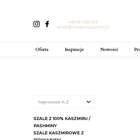
+48 533 501 533
sklep@magia-kaszmiru.pl
Oferta
Inspiracje
Nowości
Pr
SZALE Z 100% KASZMIRU /
PASHMINY
SZALE KASZMIROWE Z