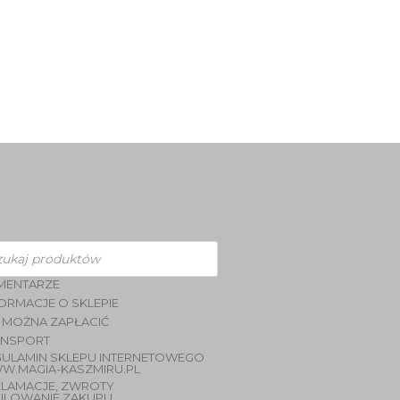
zukiwarka
duktów
MENTARZE
ORMACJE O SKLEPIE
 MOŻNA ZAPŁACIĆ
ANSPORT
GULAMIN SKLEPU INTERNETOWEGO
W.MAGIA-KASZMIRU.PL
KLAMACJE, ZWROTY
ULOWANIE ZAKUPU