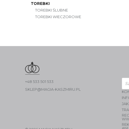
TOREBKI
TOREBKI ŚLUBNE
TOREBKI WIECZOROWE
Wys
+48 533 501 533
pro
SKLEP@MAGIA-KASZMIRU.PL
KO
INF
JAK
TR
RE
WW
RE
AN