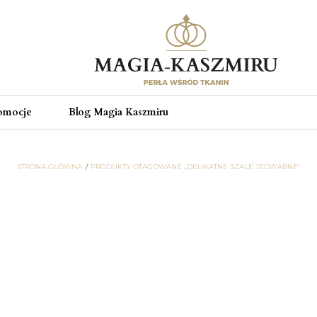
omocje
Blog Magia Kaszmiru
STRONA GŁÓWNA
PRODUKTY OTAGOWANE „DELIKATNE SZALE JEDWABNE”
delikatne szale jedwabne