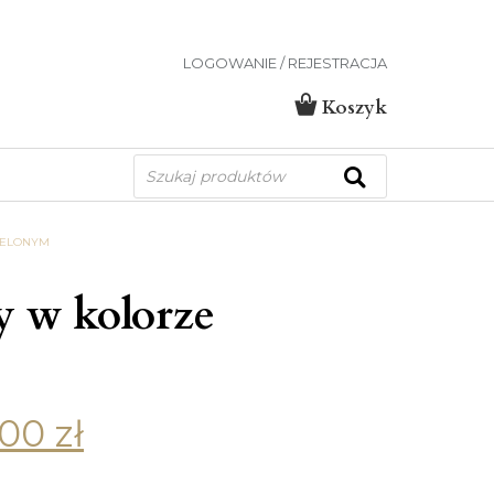
LOGOWANIE / REJESTRACJA
Koszyk
Wyszukiwarka
produktów
IELONYM
y w kolorze
,00
zł
price was: 385,00 zł.
Current price is: 349,00 zł.