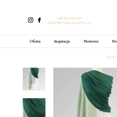
+48 533 501 533
sklep@magia-kaszmiru.pl
Oferta
Inspiracje
Nowości
Pr
STRONA