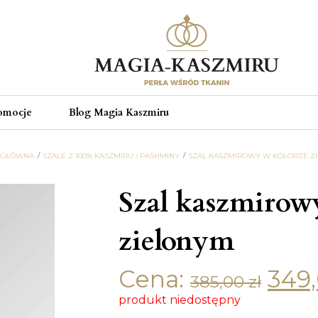
omocje
Blog Magia Kaszmiru
 GŁÓWNA
SZALE Z 100% KASZMIRU / PASHMINY
SZAL KASZMIROWY W KOLORZE Z
Szal kaszmirow
zielonym
Cena:
349
Original 
385,00
zł
produkt niedostępny