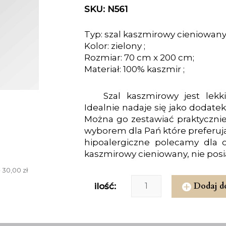
SKU: N561
Typ: szal kaszmirowy cieniowany
Kolor: zielony ;
Rozmiar: 70 cm x 200 cm;
Materiał: 100% kaszmir ;
Szal kaszmirowy jest lekki
Idealnie nadaje się jako dodate
Można go zestawiać praktyczni
wyborem dla Pań które preferują
hipoalergiczne polecamy dla 
kaszmirowy cieniowany, nie posi
 30,00 zł
Dodaj d
ilość: