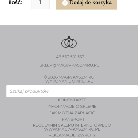
Dodaj do koszyka
ilość:
+48 533 501 533
SKLEP@MAGIA-KASZMIRU.PL
© 2026 MAGIA KASZMIRU
WYKONANIE
OKINET.PL
Wyszukiwarka
produktów
KOMENTARZE
INFORMACJE O SKLEPIE
JAK MOŻNA ZAPŁACIĆ
TRANSPORT
REGULAMIN SKLEPU INTERNETOWEGO
WWW.MAGIA-KASZMIRU.PL
REKLAMACJE, ZWROTY