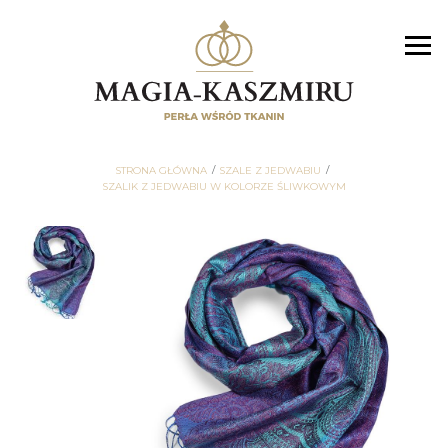
STRONA GŁÓWNA
SZALE Z JEDWABIU
SZALIK Z JEDWABIU W KOLORZE ŚLIWKOWYM