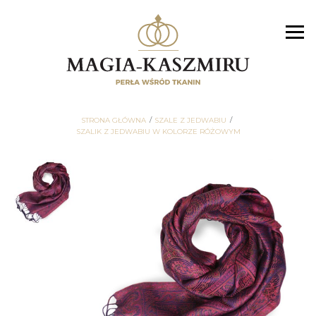
STRONA GŁÓWNA
SZALE Z JEDWABIU
SZALIK Z JEDWABIU W KOLORZE RÓŻOWYM