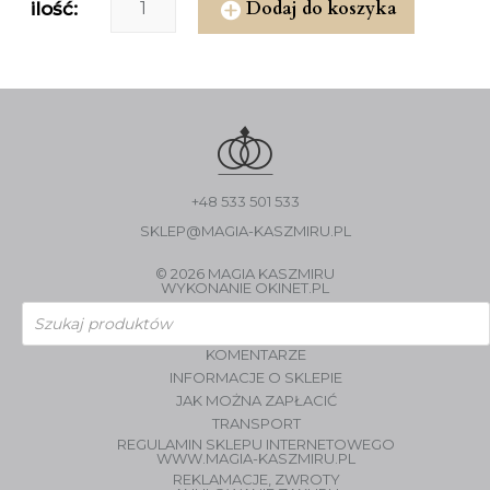
Dodaj do koszyka
ilość:
+48 533 501 533
SKLEP@MAGIA-KASZMIRU.PL
© 2026 MAGIA KASZMIRU
WYKONANIE
OKINET.PL
Wyszukiwarka
produktów
KOMENTARZE
INFORMACJE O SKLEPIE
JAK MOŻNA ZAPŁACIĆ
TRANSPORT
REGULAMIN SKLEPU INTERNETOWEGO
WWW.MAGIA-KASZMIRU.PL
REKLAMACJE, ZWROTY