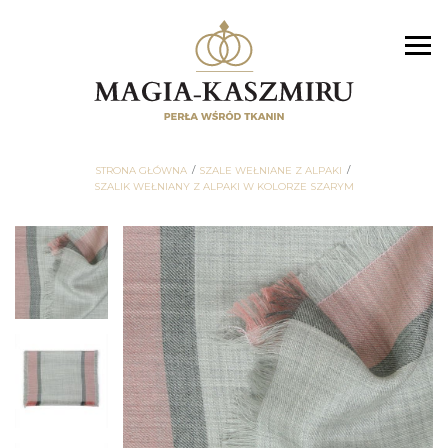
STRONA GŁÓWNA
SZALE WEŁNIANE Z ALPAKI
SZALIK WEŁNIANY Z ALPAKI W KOLORZE SZARYM