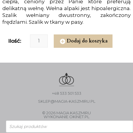
ciepła, ceniony przez Panie które preferują
delikatną wełnę. Wełna alpaki jest hipoalergiczna.
Szalik wełniany dwustronny, zakończony
frędzlami. Szalik w tkany w pasy.
Dodaj do koszyka
ilość:
+48 533 501 533
SKLEP@MAGIA-KASZMIRU.PL
© 2026 MAGIA KASZMIRU
WYKONANIE
OKINET.PL
Wyszukiwarka
produktów