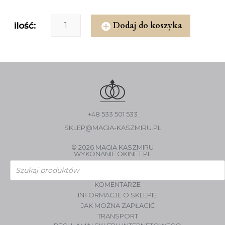
Dodaj do koszyka
ilość:
+48 533 501 533
SKLEP@MAGIA-KASZMIRU.PL
© 2026 MAGIA KASZMIRU
WYKONANIE
OKINET.PL
Wyszukiwarka
produktów
KOMENTARZE
INFORMACJE O SKLEPIE
JAK MOŻNA ZAPŁACIĆ
TRANSPORT