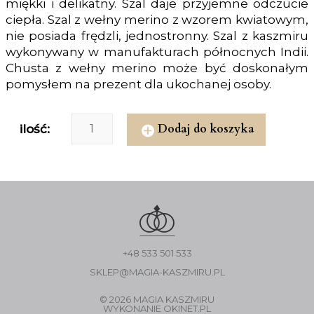
miękki i delikatny. Szal daje przyjemne odczucie
ciepła. Szal z wełny merino z wzorem kwiatowym,
nie posiada frędzli, jednostronny. Szal z kaszmiru
wykonywany w manufakturach północnych Indii.
Chusta z wełny merino może być doskonałym
pomysłem na prezent dla ukochanej osoby.
Dodaj do koszyka
ilość:
+48 533 501 533
SKLEP@MAGIA-KASZMIRU.PL
© 2026 MAGIA KASZMIRU
WYKONANIE
OKINET.PL