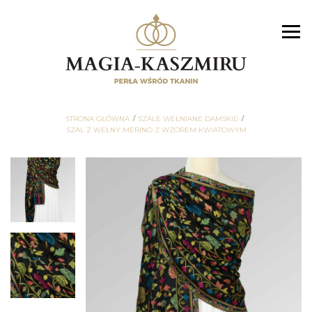
STRONA GŁÓWNA
SZALE WEŁNIANE DAMSKIE
SZAL Z WEŁNY MERINO Z WZOREM KWIATOWYM