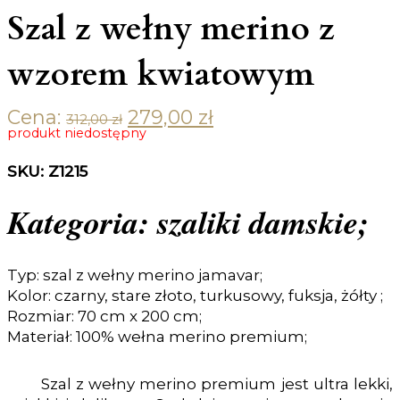
Szal z wełny merino z
wzorem kwiatowym
Cena:
279,00
zł
Original price was: 312,00 zł.
Current price is: 279,00 zł.
312,00
zł
produkt niedostępny
SKU: Z1215
Kategoria: szaliki damskie;
Typ: szal z wełny merino jamavar;
Kolor: czarny, stare złoto, turkusowy, fuksja, żółty ;
Rozmiar: 70 cm x 200 cm;
Materiał: 100% wełna merino premium;
Szal z wełny merino premium jest ultra lekki,