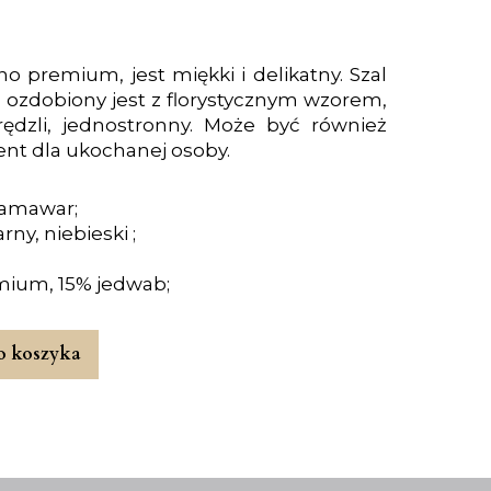
o premium, jest miękki i delikatny. Szal
 ozdobiony jest z florystycznym wzorem,
frędzli, jednostronny. Może być również
t dla ukochanej osoby.
 jamawar;
rny, niebieski ;
mium, 15% jedwab;
o koszyka