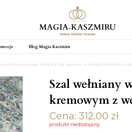
omocje
Blog Magia Kaszmiru
ÓWNA
SZALE WEŁNIANE DAMSKIE
SZAL WEŁNIANY W KOLORZE KREMOWYM Z WE
Szal wełniany w
kremowym z we
Cena:
312,00
zł
produkt niedostępny