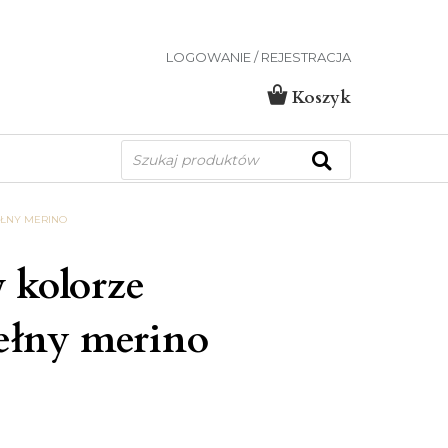
LOGOWANIE / REJESTRACJA
Koszyk
Wyszukiwarka
produktów
ŁNY MERINO
 kolorze
łny merino