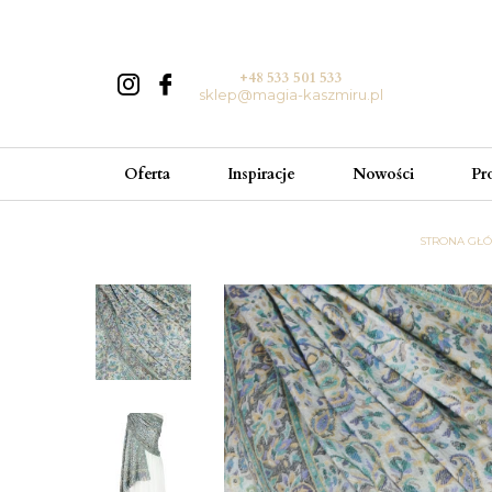
+48 533 501 533
sklep@magia-kaszmiru.pl
Oferta
Inspiracje
Nowości
Pr
STRONA GŁ