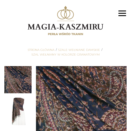
STRONA GŁÓWNA
SZALE WEŁNIANE DAMSKIE
SZAL WEŁNIANY W KOLORZE GRANATOWYM