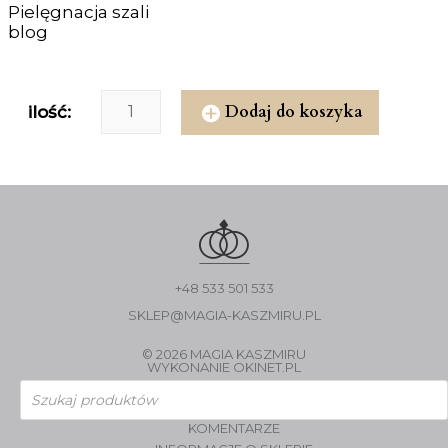
Pielęgnacja szali
blog
Dodaj do koszyka
ilość:
+48 533 501 533
SKLEP@MAGIA-KASZMIRU.PL
© 2026 MAGIA KASZMIRU
WYKONANIE
OKINET.PL
Wyszukiwarka
produktów
KOMENTARZE