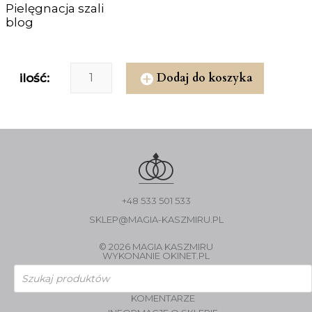
Pielęgnacja szali
blog
Dodaj do koszyka
ilość:
+48 533 501 533
SKLEP@MAGIA-KASZMIRU.PL
© 2026 MAGIA KASZMIRU
WYKONANIE
OKINET.PL
Wyszukiwarka
produktów
KOMENTARZE