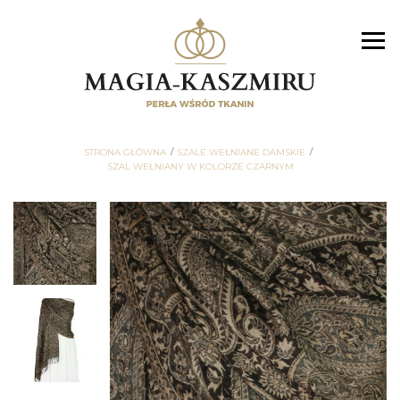
STRONA GŁÓWNA
SZALE WEŁNIANE DAMSKIE
SZAL WEŁNIANY W KOLORZE CZARNYM