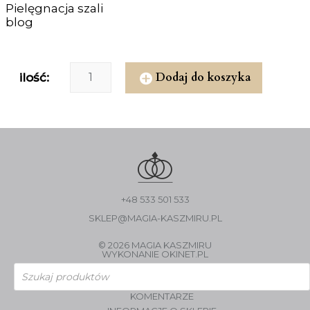
Pielęgnacja szali
blog
Dodaj do koszyka
ilość:
+48 533 501 533
SKLEP@MAGIA-KASZMIRU.PL
© 2026 MAGIA KASZMIRU
WYKONANIE
OKINET.PL
Wyszukiwarka
produktów
KOMENTARZE