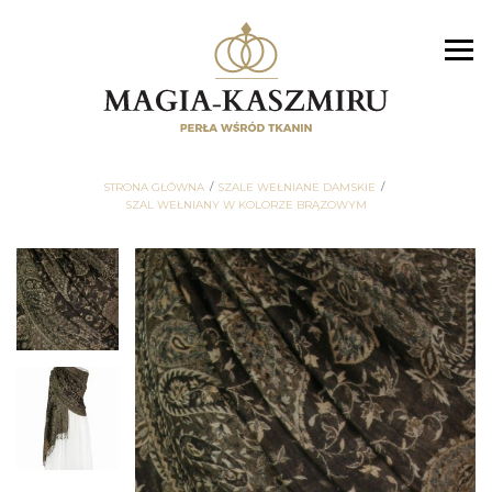
STRONA GŁÓWNA
SZALE WEŁNIANE DAMSKIE
SZAL WEŁNIANY W KOLORZE BRĄZOWYM