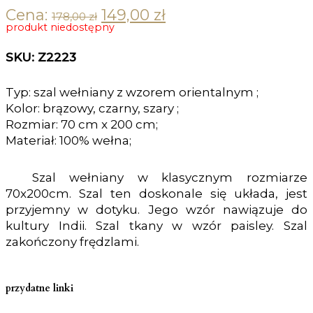
Cena:
149,00
zł
Original price was: 178,00 zł.
Current price is: 149,00 zł.
178,00
zł
produkt niedostępny
SKU: Z2223
Typ: szal wełniany z wzorem orientalnym ;
Kolor: brązowy, czarny, szary ;
Rozmiar: 70 cm x 200 cm;
Materiał: 100% wełna;
Szal wełniany w klasycznym rozmiarze
70x200cm. Szal ten doskonale się układa, jest
przyjemny w dotyku. Jego wzór nawiązuje do
kultury Indii. Szal tkany w wzór paisley. Szal
zakończony frędzlami.
przydatne linki