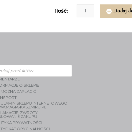
Dodaj d
ilość:
zukiwarka
duktów
MENTARZE
ORMACJE O SKLEPIE
 MOŻNA ZAPŁACIĆ
ANSPORT
GULAMIN SKLEPU INTERNETOWEGO
W.MAGIA-KASZMIRU.PL
KLAMACJE, ZWROTY
ULOWANIE ZAKUPU
LITYKA PRYWATNOŚCI
TYFIKAT ORYGINALNOŚCI