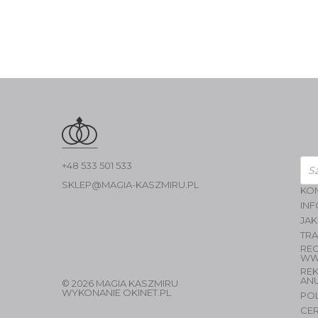
Wys
+48 533 501 533
pro
SKLEP@MAGIA-KASZMIRU.PL
KO
INF
JAK
TR
RE
WW
RE
AN
© 2026 MAGIA KASZMIRU
WYKONANIE
OKINET.PL
PO
CER