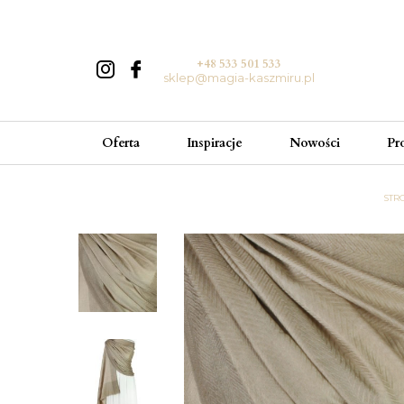
+48 533 501 533
sklep@magia-kaszmiru.pl
Oferta
Inspiracje
Nowości
Pr
STR