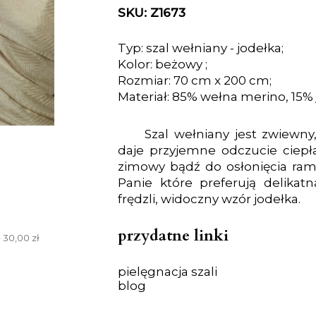
SKU: Z1673
Typ: szal wełniany - jodełka;
Kolor: beżowy ;
Rozmiar: 70 cm x 200 cm;
Materiał: 85% wełna merino, 15%
Szal wełniany jest zwiewny
daje przyjemne odczucie ciepła
zimowy bądź do osłonięcia rami
Panie które preferują delikat
frędzli, widoczny wzór jodełka.
przydatne linki
 30,00 zł
pielęgnacja szali
blog