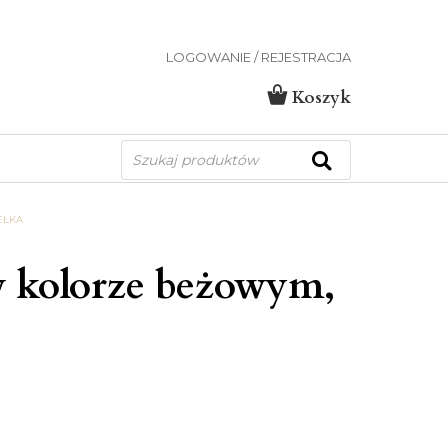
LOGOWANIE / REJESTRACJA
Koszyk
Wyszukiwarka
produktów
EŁKA
w kolorze beżowym,