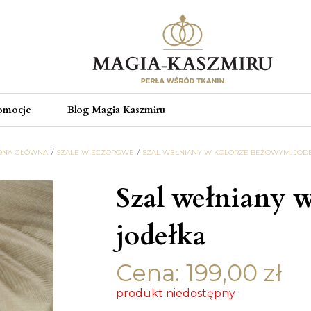
omocje
Blog Magia Kaszmiru
ONA GŁÓWNA
SZALE WIECZOROWE
SZAL WEŁNIANY W KOLORZE BEŻOWYM, JOD
Szal wełniany 
jodełka
Cena:
199,00
zł
produkt niedostępny