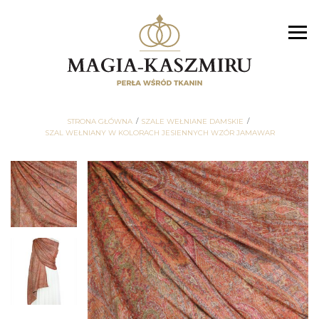
STRONA GŁÓWNA
SZALE WEŁNIANE DAMSKIE
SZAL WEŁNIANY W KOLORACH JESIENNYCH WZÓR JAMAWAR