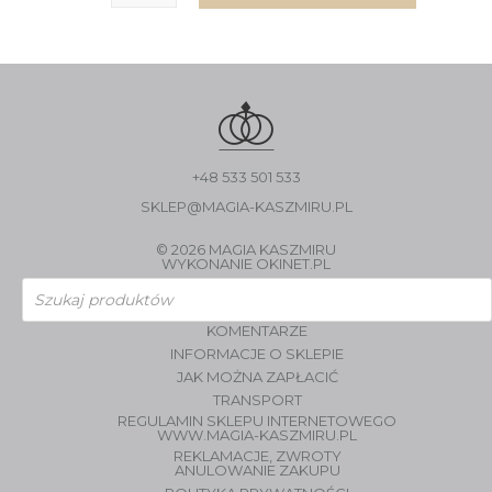
+48 533 501 533
SKLEP@MAGIA-KASZMIRU.PL
© 2026 MAGIA KASZMIRU
WYKONANIE
OKINET.PL
Wyszukiwarka
produktów
KOMENTARZE
INFORMACJE O SKLEPIE
JAK MOŻNA ZAPŁACIĆ
TRANSPORT
REGULAMIN SKLEPU INTERNETOWEGO
WWW.MAGIA-KASZMIRU.PL
REKLAMACJE, ZWROTY
ANULOWANIE ZAKUPU