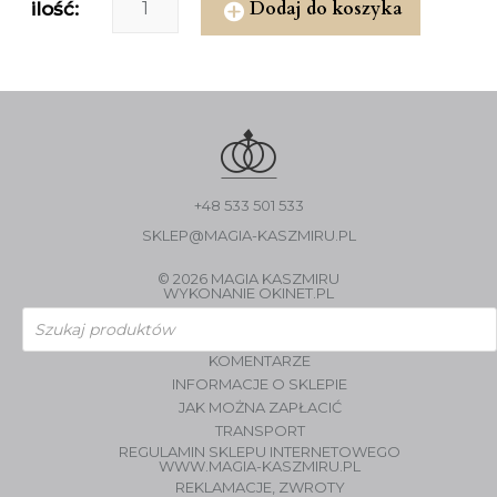
Dodaj do koszyka
ilość:
+48 533 501 533
SKLEP@MAGIA-KASZMIRU.PL
© 2026 MAGIA KASZMIRU
WYKONANIE
OKINET.PL
Wyszukiwarka
produktów
KOMENTARZE
INFORMACJE O SKLEPIE
JAK MOŻNA ZAPŁACIĆ
TRANSPORT
REGULAMIN SKLEPU INTERNETOWEGO
WWW.MAGIA-KASZMIRU.PL
REKLAMACJE, ZWROTY