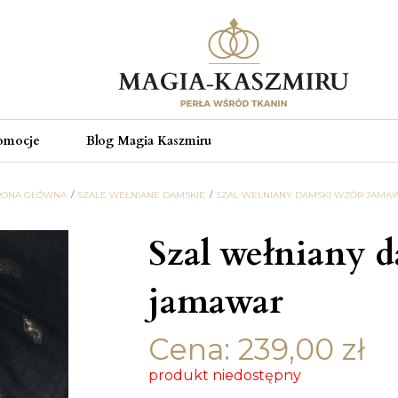
omocje
Blog Magia Kaszmiru
RONA GŁÓWNA
SZALE WEŁNIANE DAMSKIE
SZAL WEŁNIANY DAMSKI WZÓR JAMA
Szal wełniany 
jamawar
Cena:
239,00
zł
produkt niedostępny