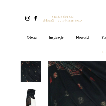
+48 533 501 533
sklep@magia-kaszmiru.pl
Oferta
Inspiracje
Nowości
Pr
ST