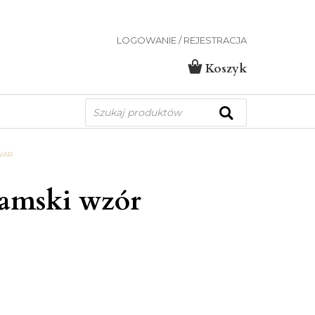
LOGOWANIE / REJESTRACJA
Koszyk
Wyszukiwarka
produktów
WAR
damski wzór