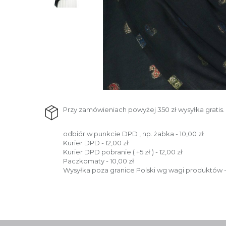
Przy zamówieniach powyżej 350 zł wysyłka gratis.
odbiór w punkcie DPD , np. żabka - 10,00 zł
Kurier DPD - 12,00 zł
Kurier DPD pobranie ( +5 zł ) - 12,00 zł
Paczkomaty - 10,00 zł
Wysyłka poza granice Polski wg wagi produktów -