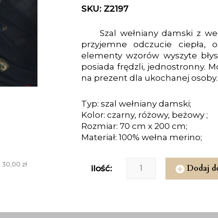
SKU: Z2197
Szal wełniany damski z weł
przyjemne odczucie ciepła, 
elementy wzorów wyszyte błyszc
posiada frędzli, jednostronny
na prezent dla ukochanej osoby.
Typ: szal wełniany damski;
Kolor: czarny, różowy, beżowy ;
Rozmiar: 70 cm x 200 cm;
Materiał: 100% wełna merino;
 30,00 zł
Dodaj d
ilość: