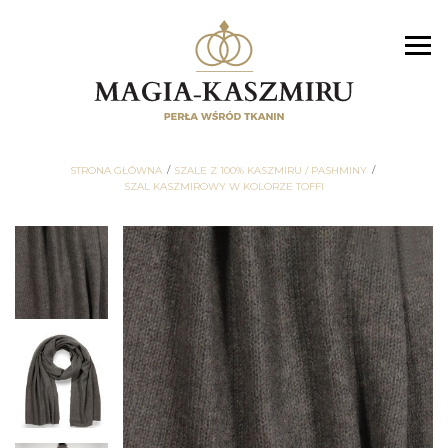
STRONA GŁÓWNA
SZALE Z 100% KASZMIRU / PASHMINY
SZAL KASZMIROWY W KOLORZE TOFFI