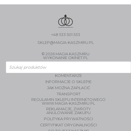
+48 533 501 533
SKLEP@MAGIA-KASZMIRU.PL
© 2026 MAGIA KASZMIRU
WYKONANIE
OKINET.PL
Wyszukiwarka
produktów
KOMENTARZE
INFORMACJE O SKLEPIE
JAK MOŻNA ZAPŁACIĆ
TRANSPORT
REGULAMIN SKLEPU INTERNETOWEGO
WWW.MAGIA-KASZMIRU.PL
REKLAMACJE, ZWROTY
ANULOWANIE ZAKUPU
POLITYKA PRYWATNOŚCI
CERTYFIKAT ORYGINALNOŚCI
CO TO JEST KASZMIR