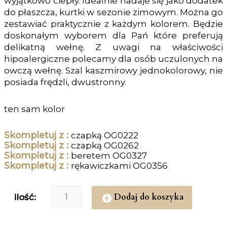
wyjątkowo ciepły. Idealnie nadaje się jako dodatek
do płaszcza, kurtki w sezonie zimowym. Można go
zestawiać praktycznie z każdym kolorem. Będzie
doskonałym wyborem dla Pań które preferują
delikatną wełnę. Z uwagi na właściwości
hipoalergiczne polecamy dla osób uczulonych na
owczą wełnę. Szal kaszmirowy jednokolorowy, nie
posiada frędzli, dwustronny.
ten sam kolor
Skompletuj z :
czapką OG0222
Skompletuj z :
czapką OG0262
Skompletuj z :
beretem OG0327
Skompletuj z :
rękawiczkami OG0356
Dodaj do koszyka
ilość: