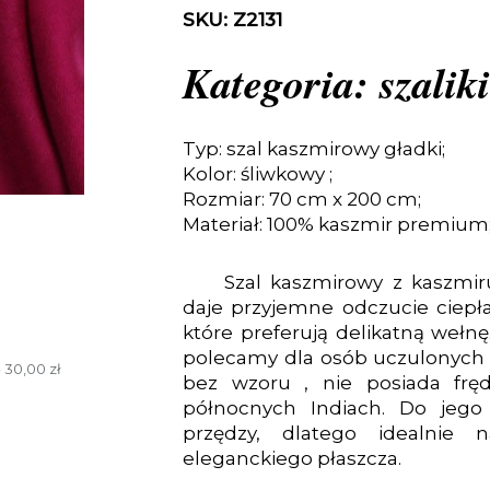
SKU: Z2131
Kategoria: szalik
Typ: szal kaszmirowy gładki;
Kolor: śliwkowy ;
Rozmiar: 70 cm x 200 cm;
Materiał: 100% kaszmir premium
Szal kaszmirowy z kaszmiru
daje przyjemne odczucie ciep
które preferują delikatną wełnę
polecamy dla osób uczulonych 
 30,00 zł
bez wzoru , nie posiada frę
północnych Indiach. Do jego
przędzy, dlatego idealnie 
eleganckiego płaszcza.