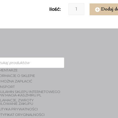
Dodaj d
ilość:
zukiwarka
duktów
MENTARZE
ORMACJE O SKLEPIE
 MOŻNA ZAPŁACIĆ
ANSPORT
GULAMIN SKLEPU INTERNETOWEGO
W.MAGIA-KASZMIRU.PL
KLAMACJE, ZWROTY
ULOWANIE ZAKUPU
LITYKA PRYWATNOŚCI
TYFIKAT ORYGINALNOŚCI