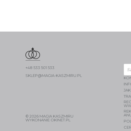
Wys
+48 533 501 533
pro
SKLEP@MAGIA-KASZMIRU.PL
KO
INF
JAK
TR
RE
WW
RE
AN
© 2026 MAGIA KASZMIRU
WYKONANIE
OKINET.PL
PO
CER