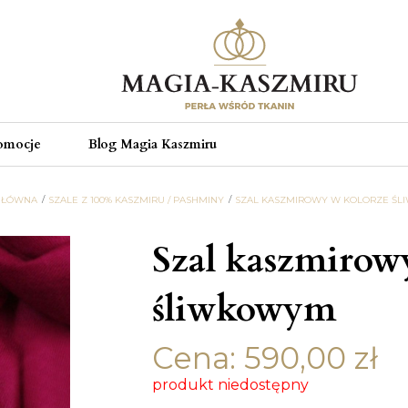
omocje
Blog Magia Kaszmiru
GŁÓWNA
SZALE Z 100% KASZMIRU / PASHMINY
SZAL KASZMIROWY W KOLORZE Ś
Szal kaszmirow
śliwkowym
Cena:
590,00
zł
produkt niedostępny