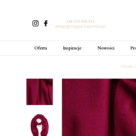
+48 533 501 533
sklep@magia-kaszmiru.pl
Oferta
Inspiracje
Nowości
Pr
STRONA 