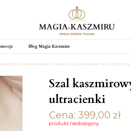
omocje
Blog Magia Kaszmiru
ÓWNA
SZALE Z 100% KASZMIRU / PASHMINY
SZAL KASZMIROWY W KOLORZE NUDE 
Szal kaszmirow
ultracienki
Cena:
399,00
zł
produkt niedostępny