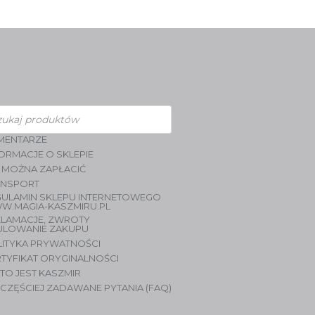
zukiwarka
duktów
MENTARZE
ORMACJE O SKLEPIE
 MOŻNA ZAPŁACIĆ
ANSPORT
GULAMIN SKLEPU INTERNETOWEGO
W.MAGIA-KASZMIRU.PL
KLAMACJE, ZWROTY
ULOWANIE ZAKUPU
LITYKA PRYWATNOŚCI
TYFIKAT ORYGINALNOŚCI
TO JEST KASZMIR
CZĘŚCIEJ ZADAWANE PYTANIA (FAQ)