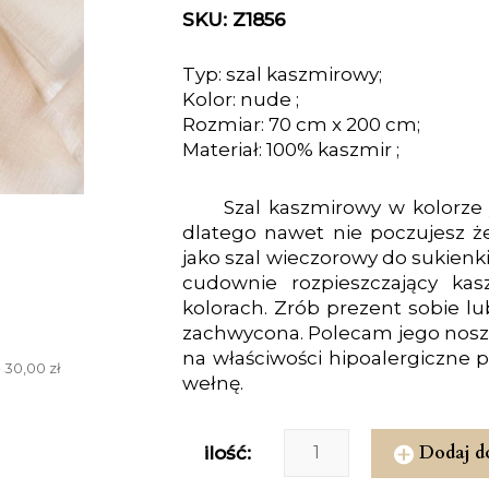
SKU: Z1856
Typ: szal kaszmirowy;
Kolor: nude ;
Rozmiar: 70 cm x 200 cm;
Materiał: 100% kaszmir ;
Szal kaszmirowy w kolorze 
dlatego nawet nie poczujesz że
jako szal wieczorowy do sukienki 
cudownie rozpieszczający ka
kolorach. Zrób prezent sobie l
zachwycona. Polecam jego nosze
na właściwości hipoalergiczne
 30,00 zł
wełnę.
Dodaj d
ilość: