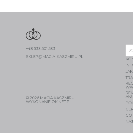
Wys
+48 533 501 533
pro
SKLEP@MAGIA-KASZMIRU.PL
KO
INF
JAK
TR
RE
WW
RE
AN
© 2026 MAGIA KASZMIRU
WYKONANIE
OKINET.PL
PO
CER
CO 
NAJ